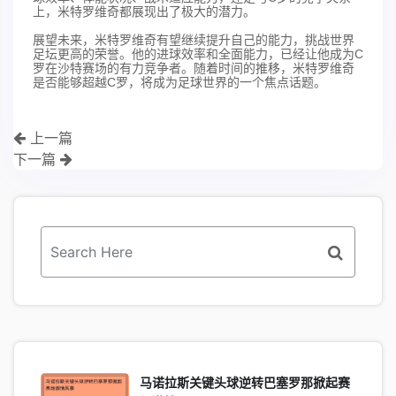
上，米特罗维奇都展现出了极大的潜力。
展望未来，米特罗维奇有望继续提升自己的能力，挑战世界
足坛更高的荣誉。他的进球效率和全面能力，已经让他成为C
罗在沙特赛场的有力竞争者。随着时间的推移，米特罗维奇
是否能够超越C罗，将成为足球世界的一个焦点话题。
上一篇
下一篇
马诺拉斯关键头球逆转巴塞罗那掀起赛