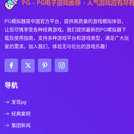
PG模拟器是中国官方平台，提供高质量的游戏模拟体验，
让您尽情享受各种经典游戏。我们提供最新的PG模拟器下
载及使用指南，支持多种游戏平台和游戏类型，满足广大玩
家的需求。加入我们，体验无与伦比的游戏乐趣！
导航
发现pg
经典案例
集团新闻