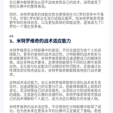
在比赛中能够更加从容不迫地发挥自己的技术，进而提高了
他在比赛中的整体表现。
同时，米特罗维奇的体能优势也使得他在与C罗的竞争中不落
下风。尽管C罗的职业生涯已经接近尾声，但米特罗维奇凭借
更年轻的身体状态，以及更加高效的体能运用，逐渐成为了C
罗的一个潜在竞争者。
pg
3、米特罗维奇的战术适应能力
米特罗维奇在沙特联赛中的表现，不仅仅是因为他个人的进
球能力，更多的是他的战术适应性。沙特联赛的战术体系与
欧洲联赛有所不同，米特罗维奇能够迅速调整自己的踢球风
格，适应多种战术要求，这使得他能够在不同的比赛中发挥
出色。无论是与队友配合打出精妙的传切配合，还是通过长
传球找到空档完成反击，米特罗维奇都能精准地执行战术要
求。
这种战术适应能力，也让米特罗维奇能够在球队战术发生变
化时，迅速调整自己的位置与打法。他能够根据场上局势的
变化，灵活转换自己的进攻角色，从而给对方防线带来极大
的威胁。尤其是在比赛的关键时刻，米特罗维奇常常凭借自
己的战术理解和个人能力，成为决定比赛胜负的关键人物。
米特罗维奇的战术适应性，不仅使他在沙特联赛中取得了成
功，也为他未来在更高水平的比赛中立足奠定了基础。若他