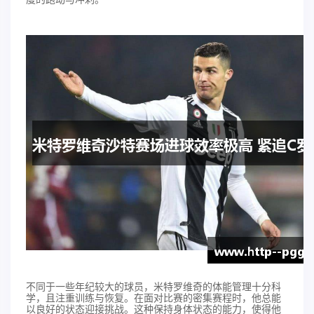
不同于一些年纪较大的球员，米特罗维奇的体能管理十分科
学，且注重训练与恢复。在面对比赛的密集赛程时，他总能
以良好的状态迎接挑战。这种保持身体状态的能力，使得他