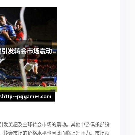
引发英超及全球转会市场的震动。其他中游俱乐部纷
，转会市场的价格水平也因此面临上升压力。市场预