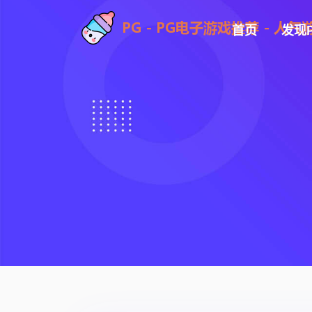
首页
发现p