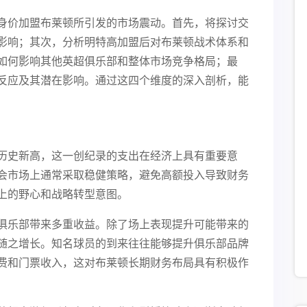
身价加盟布莱顿所引发的市场震动。首先，将探讨交
影响；其次，分析明特高加盟后对布莱顿战术体系和
如何影响其他英超俱乐部和整体市场竞争格局；最
反应及其潜在影响。通过这四个维度的深入剖析，能
历史新高，这一创纪录的支出在经济上具有重要意
会市场上通常采取稳健策略，避免高额投入导致财务
上的野心和战略转型意图。
俱乐部带来多重收益。除了场上表现提升可能带来的
随之增长。知名球员的到来往往能够提升俱乐部品牌
费和门票收入，这对布莱顿长期财务布局具有积极作