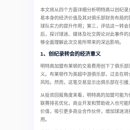
本文将从四个方面详细分析明特高以创纪录
易本身的经济价值及其对俱乐部财务布局的
球队实力的提升作用；第三，评估这一转会
后，探讨球迷、媒体及社交舆论对此事件的
够全面理解此次交易所带来的深远影响。
1、创纪录转会的经济意义
明特高加盟布莱顿的交易费用创下了俱乐部
义。布莱顿作为英超中游俱乐部，过去在转
风险。然而，这笔交易显示出俱乐部在引援
从投资回报角度来看，明特高的加盟可能为
联赛排名优化，商业开发和赞助收入也可能
价值，吸引更多商业合作伙伴，增加球迷消
用。