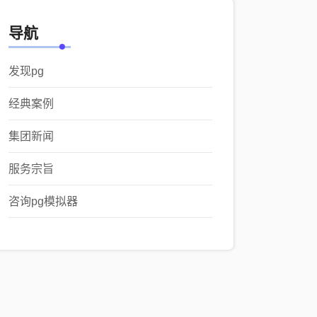
导航
发现pg
经典案例
集团新闻
服务宗旨
咨询pg模拟器