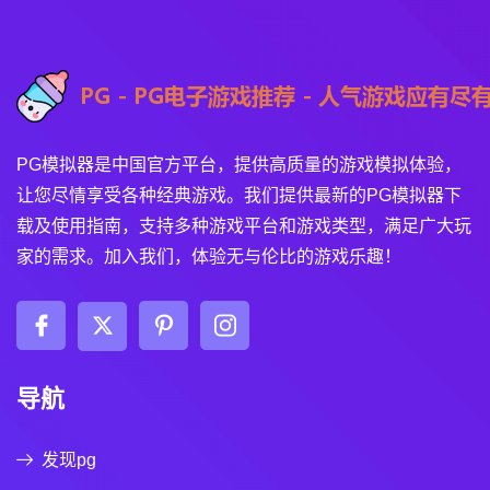
PG模拟器是中国官方平台，提供高质量的游戏模拟体验，
让您尽情享受各种经典游戏。我们提供最新的PG模拟器下
载及使用指南，支持多种游戏平台和游戏类型，满足广大玩
家的需求。加入我们，体验无与伦比的游戏乐趣！
导航
发现pg