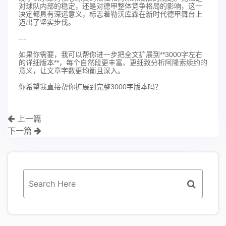
对球队内部的稳定，还是对德甲整体竞争格局的影响，这一
决定都具有深远意义，标志着勒沃库森在新时代德甲舞台上
迈出了坚实步伐。
---
如果你需要，我可以帮你进一步把全文扩展到**3000字左右
的详细版本**，每个自然段更丰富、更细致分析阿隆索续约的
意义，让文章字数更均衡且深入。
你希望我直接帮你扩展到完整3000字版本吗？
上一篇
下一篇