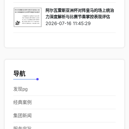
阿尔瓦雷斯亚洲杯对阵皇马的场上统治
力深度解析与比赛节奏掌控表现评估
2026-07-16 11:45:29
导航
发现pg
经典案例
集团新闻
服务宗旨