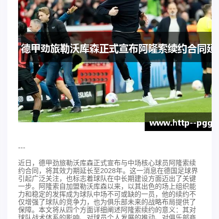
---
近日，德甲劲旅勒沃库森正式宣布与中场核心球员阿隆索续
约合同，将其效力期延长至2028年。这一消息在德国足球界
引起广泛关注，也标志着球队在中长期建设方面迈出了关键
一步。阿隆索自加盟勒沃库森以来，以其出色的场上组织能
力和稳定的发挥成为球队中场不可或缺的一员，他的续约不
仅增强了球队的竞争力，也为俱乐部未来的战略布局提供了
保障。本文将从四个方面详细阐述阿隆索续约的意义：其对
球队战术体系的影响、对球员个人发展的推动、对俱乐部商