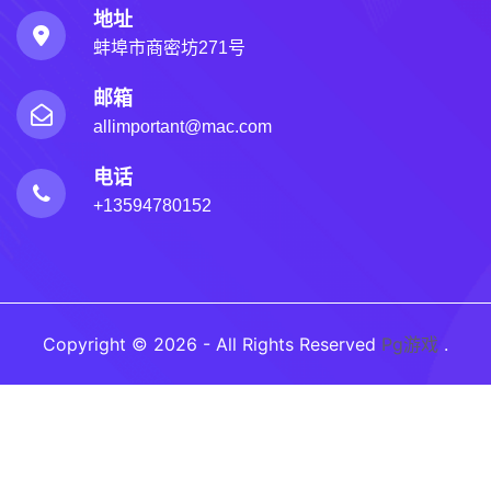
地址
蚌埠市商密坊271号
邮箱
allimportant@mac.com
电话
+13594780152
Copyright © 2026 - All Rights Reserved
Pg游戏
.