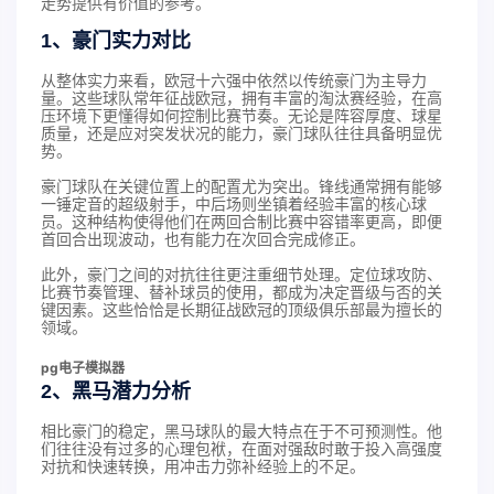
走势提供有价值的参考。
1、豪门实力对比
从整体实力来看，欧冠十六强中依然以传统豪门为主导力
量。这些球队常年征战欧冠，拥有丰富的淘汰赛经验，在高
压环境下更懂得如何控制比赛节奏。无论是阵容厚度、球星
质量，还是应对突发状况的能力，豪门球队往往具备明显优
势。
豪门球队在关键位置上的配置尤为突出。锋线通常拥有能够
一锤定音的超级射手，中后场则坐镇着经验丰富的核心球
员。这种结构使得他们在两回合制比赛中容错率更高，即便
首回合出现波动，也有能力在次回合完成修正。
此外，豪门之间的对抗往往更注重细节处理。定位球攻防、
比赛节奏管理、替补球员的使用，都成为决定晋级与否的关
键因素。这些恰恰是长期征战欧冠的顶级俱乐部最为擅长的
领域。
pg电子模拟器
2、黑马潜力分析
相比豪门的稳定，黑马球队的最大特点在于不可预测性。他
们往往没有过多的心理包袱，在面对强敌时敢于投入高强度
对抗和快速转换，用冲击力弥补经验上的不足。