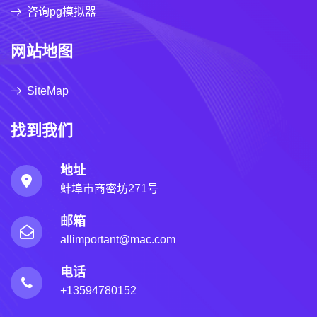
咨询pg模拟器
网站地图
SiteMap
找到我们
地址
蚌埠市商密坊271号
邮箱
allimportant@mac.com
电话
+13594780152