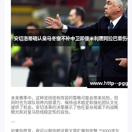
未来赛季中，这种坚持现有阵容的策略可能会带来风险，但
同时也为球队培养内部潜力、保持战术稳定和强化团队文化
提供了机会。安切洛蒂的决策展示了他在复杂局面下的战略
眼光和对皇马防线稳定性的自信。
---
如果你愿意，我可以帮你把这篇文章扩展到完整 **3000字左