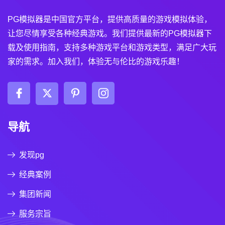
PG模拟器是中国官方平台，提供高质量的游戏模拟体验，
让您尽情享受各种经典游戏。我们提供最新的PG模拟器下
载及使用指南，支持多种游戏平台和游戏类型，满足广大玩
家的需求。加入我们，体验无与伦比的游戏乐趣！
导航
发现pg
经典案例
集团新闻
服务宗旨