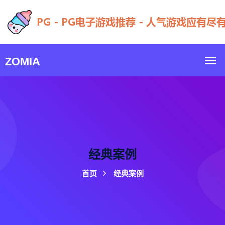
经典案例
首页
经典案例