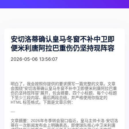
安切洛蒂确认皇马冬窗不补中卫即
便米利唐阿拉巴重伤仍坚持现阵容
2026-05-06 13:56:07
明白了，我会按照你提供的要求撰写一篇完整的文章。文章
会围绕“安切洛蒂确认皇马冬窗不补中卫即便米利唐阿拉巴重
伤仍坚持现阵容”展开，包含摘要、四个小标题、每个小标题
下至少三段内容、最后两段总结，并严格使用你指定的
HTML 标签格式。下面是文章示例：
---
文章摘要：2026年冬季转会窗口临近，皇马主帅卡洛·安切洛
蒂在一次新闻发布会上明确表态，即使球队核心中卫米利唐