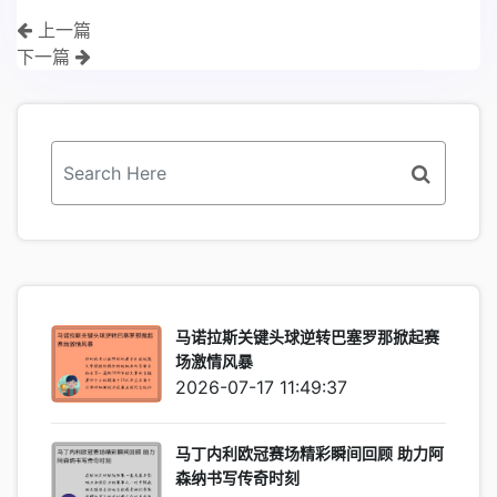
上一篇
下一篇
马诺拉斯关键头球逆转巴塞罗那掀起赛
场激情风暴
2026-07-17 11:49:37
马丁内利欧冠赛场精彩瞬间回顾 助力阿
森纳书写传奇时刻