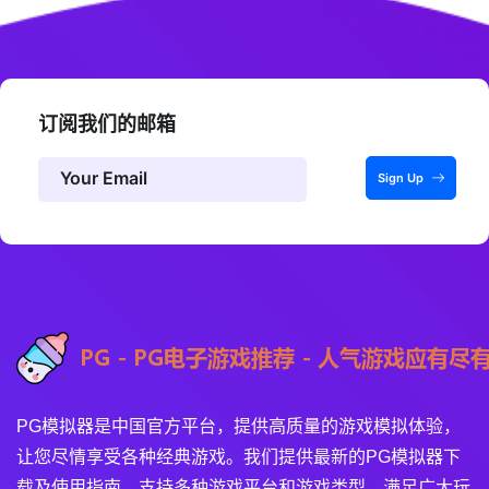
订阅我们的邮箱
Sign Up
PG模拟器是中国官方平台，提供高质量的游戏模拟体验，
让您尽情享受各种经典游戏。我们提供最新的PG模拟器下
载及使用指南，支持多种游戏平台和游戏类型，满足广大玩