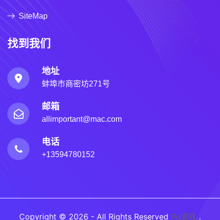
SiteMap
找到我们
地址
蚌埠市商密坊271号
邮箱
allimportant@mac.com
电话
+13594780152
Copyright © 2026 - All Rights Reserved
Pg游戏
.