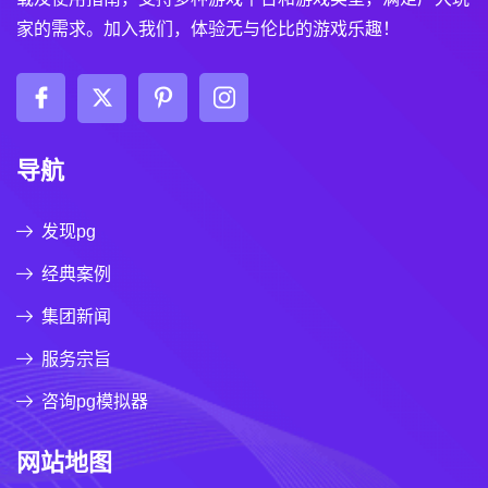
家的需求。加入我们，体验无与伦比的游戏乐趣！
导航
发现pg
经典案例
集团新闻
服务宗旨
咨询pg模拟器
网站地图