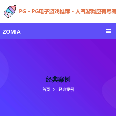
经典案例
首页
经典案例