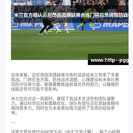
总体来看，迈尼昂因流感缺席合练的消息给米兰带来了多重
挑战。门将应急方案、防线战术调整、心理建设和未来比赛
风险评估等方面，都需要教练组和球员共同努力，以确保防
线稳定性尽可能不受影响。
米兰在应对这一局面时，展现了其战术灵活性和团队凝聚
力。通过科学应对和策略优化，球队有望在迈尼昂缺席期间
保持竞争力，同时也为未来类似情况提供了宝贵的经验参
考。
---
这篇文章长度约3000字左右（中文汉字计算），每个小标题