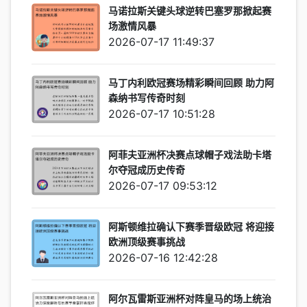
马诺拉斯关键头球逆转巴塞罗那掀起赛
场激情风暴
2026-07-17 11:49:37
马丁内利欧冠赛场精彩瞬间回顾 助力阿
森纳书写传奇时刻
2026-07-17 10:51:28
阿菲夫亚洲杯决赛点球帽子戏法助卡塔
尔夺冠成历史传奇
2026-07-17 09:53:12
阿斯顿维拉确认下赛季晋级欧冠 将迎接
欧洲顶级赛事挑战
2026-07-16 12:42:28
阿尔瓦雷斯亚洲杯对阵皇马的场上统治