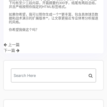
下均有至少三段内容，开篇摘要约300字，结尾有两段总结，
并且严格按照你指定的HTML标签格式。
如果你希望，我可以帮你生成一个**更丰富、包含具体球员数
据和战术演示的扩展版本**，让文章更接近专业体育分析报道
的风格。
你希望我做这个吗？
上一篇
下一篇