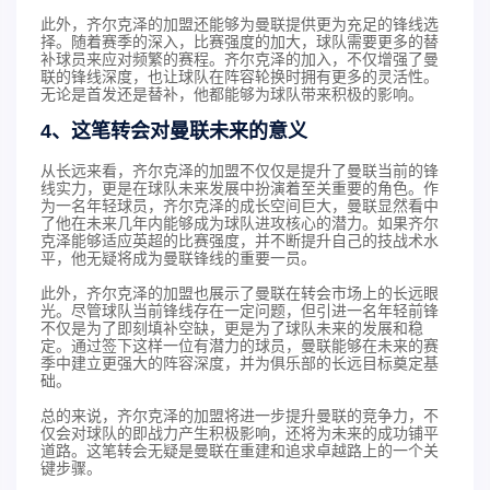
此外，齐尔克泽的加盟还能够为曼联提供更为充足的锋线选
择。随着赛季的深入，比赛强度的加大，球队需要更多的替
补球员来应对频繁的赛程。齐尔克泽的加入，不仅增强了曼
联的锋线深度，也让球队在阵容轮换时拥有更多的灵活性。
无论是首发还是替补，他都能够为球队带来积极的影响。
4、这笔转会对曼联未来的意义
从长远来看，齐尔克泽的加盟不仅仅是提升了曼联当前的锋
线实力，更是在球队未来发展中扮演着至关重要的角色。作
为一名年轻球员，齐尔克泽的成长空间巨大，曼联显然看中
了他在未来几年内能够成为球队进攻核心的潜力。如果齐尔
克泽能够适应英超的比赛强度，并不断提升自己的技战术水
平，他无疑将成为曼联锋线的重要一员。
此外，齐尔克泽的加盟也展示了曼联在转会市场上的长远眼
光。尽管球队当前锋线存在一定问题，但引进一名年轻前锋
不仅是为了即刻填补空缺，更是为了球队未来的发展和稳
定。通过签下这样一位有潜力的球员，曼联能够在未来的赛
季中建立更强大的阵容深度，并为俱乐部的长远目标奠定基
础。
总的来说，齐尔克泽的加盟将进一步提升曼联的竞争力，不
仅会对球队的即战力产生积极影响，还将为未来的成功铺平
道路。这笔转会无疑是曼联在重建和追求卓越路上的一个关
键步骤。