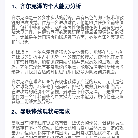
1、齐尔克泽的个人能力分析
齐尔克泽是一名多才多艺的前锋，具有出色的脚下技术和敏
锐的进攻嗅觉。作为一名进攻球员，他能够胜任多个前锋位
置，包括中锋和边锋，这种多面性使得他在场上具有更高的
战术灵活性。在博洛尼亚的表现证明了他具备顶级球员的潜
质，尤其是在射门精度和球场视野方面，齐尔克泽的表现都
相当出色。
在球场上，齐尔克泽具备强大的身体素质，能够在与对方防
守球员的对抗中占据优势。他的速度和爆发力使得他在反击
时非常具威胁，能够迅速突破防线并完成高效的进攻。此
外，齐尔克泽还有非常敏锐的嗅觉，能够准确地判断球场的
形势，并找到合适的时机进行射门或是为队友创造机会。
齐尔克泽在博洛尼亚的表现也获得了广泛的认可，尤其是他
的进球能力。尽管他年纪尚轻，但他的成熟度已经相当高，
在进攻端的威胁不容忽视。曼联签下齐尔克泽，正是看中了
他作为一名年轻前锋的巨大潜力与技术能力，期待他在英超
赛场上能够大放异彩。
2、曼联锋线现状与需求
曼联当前的锋线阵容虽然有着一些优秀的球员，但整体表现
仍然存在不小的波动。拉什福德和马夏尔虽然具备一定的攻
击力，但两人都存在伤病困扰，且时常状态起伏不定。此
外，曼联的进攻体系仍然缺乏稳定性，尤其是在面对强敌