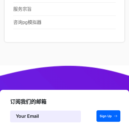
服务宗旨
咨询pg模拟器
订阅我们的邮箱
Sign Up