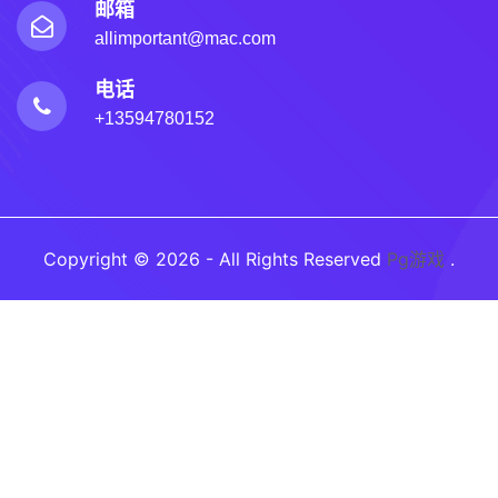
邮箱
allimportant@mac.com
电话
+13594780152
Copyright © 2026 - All Rights Reserved
Pg游戏
.