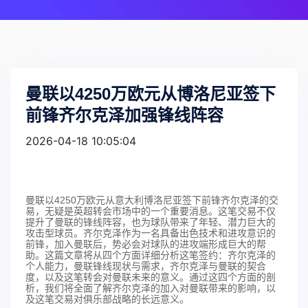
曼联以4250万欧元从博洛尼亚签下
前锋齐尔克泽加强锋线阵容
2026-04-18 10:05:04
曼联以4250万欧元从意大利博洛尼亚签下前锋齐尔克泽的交
易，无疑是英超转会市场中的一个重要消息。这笔交易不仅
提升了曼联的锋线阵容，也为球队带来了年轻、潜力巨大的
攻击型球员。齐尔克泽作为一名具备出色技术和进攻意识的
前锋，加入曼联后，势必会对球队的进攻端形成巨大的帮
助。这篇文章将从四个方面详细分析这笔签约：齐尔克泽的
个人能力，曼联锋线现状与需求，齐尔克泽与曼联的契合
度，以及这笔转会对曼联未来的意义。通过这四个方面的剖
析，我们将全面了解齐尔克泽的加入对曼联带来的影响，以
及这笔交易对俱乐部战略的长远意义。