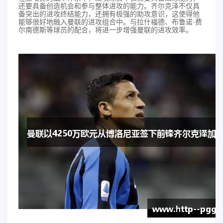
还要具备创造机会和参与整体进攻的能力。齐尔克泽不仅具
备突出的进攻终结能力，还拥有极强的助攻意识，这使得他
能够很好地融入曼联的进攻组合中。与拉什福德、布鲁诺·费
尔南德斯等球员的配合，将进一步增强曼联的进攻效率。