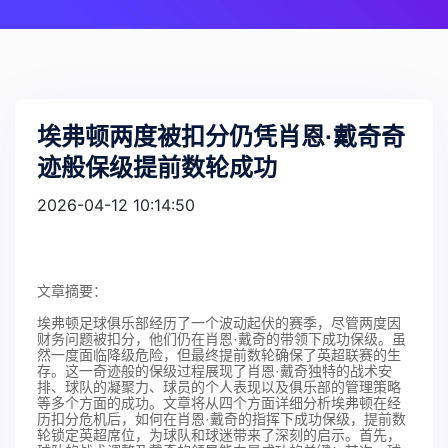
埃弗顿两度被扣分仍凭肖恩·戴奇奇
迹般保级提前数轮成功
2026-04-12 10:14:50
文章摘要：
埃弗顿足球俱乐部经历了一个波动起伏的赛季，尽管两度因
财务问题被扣分，他们仍在肖恩·戴奇的带领下成功保级。虽
然一度面临降级危险，但最终提前数轮确保了英超联赛的生
存。这一奇迹般的保级过程展现了肖恩·戴奇独特的战术安
排、球队的凝聚力、球员的个人表现以及俱乐部的管理策略
等多个方面的成功。文章将从四个方面详细分析埃弗顿在经
历扣分危机后，如何在肖恩·戴奇的指挥下成功保级，提前数
轮锁定英超席位，为球队和球迷带来了深刻的启示。首先，