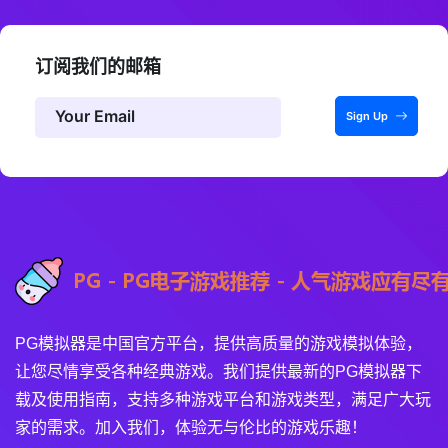
订阅我们的邮箱
Sign Up
PG模拟器是中国官方平台，提供高质量的游戏模拟体验，
让您尽情享受各种经典游戏。我们提供最新的PG模拟器下
载及使用指南，支持多种游戏平台和游戏类型，满足广大玩
家的需求。加入我们，体验无与伦比的游戏乐趣！