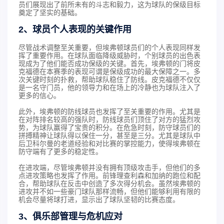
员们展现出了前所未有的斗志和毅力，这为球队的保级目标
奠定了坚实的基础。
2、球员个人表现的关键作用
尽管战术调整至关重要，但埃弗顿球员们的个人表现同样发
挥了重要作用。在球队面临降级威胁时，个别球员的出色表
现成为了他们能否成功保级的关键。首先，埃弗顿的门将皮
克福德在本赛季的表现可谓是保级成功的最大保障之一。多
次关键时刻的扑救，帮助球队稳住了防线。皮克福德不仅仅
是一名守门员，他的领导力和在场上的冷静也为球队注入了
更多的信心。
此外，埃弗顿的防线球员也发挥了至关重要的作用。尤其是
在对阵排名较高的强队时，防线球员们顶住了对方的猛烈攻
势，为球队赢得了宝贵的积分。在危急时刻，防守球员们的
拼搏精神让球队得以保住一分，甚至是三分。尤其是球队中
后卫科尔曼的老道经验和对比赛的掌控能力，使得埃弗顿在
防守端有了更多的稳定性。
在进攻端，尽管埃弗顿并没有拥有顶级攻击手，但他们的多
点进攻策略也发挥了作用。前锋理查利森和加纳的跑位和配
合，帮助球队在反击中创造了多次得分机会。虽然埃弗顿的
进攻并不如一些豪门球队那样流畅，但他们能够利用有限的
机会尽量将球打进，显示出了球队坚韧的比赛态度。
3、俱乐部管理与危机应对