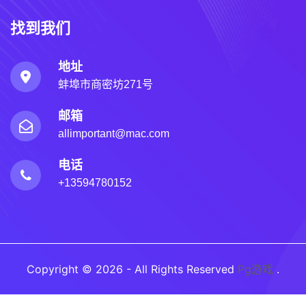
找到我们
地址
蚌埠市商密坊271号
邮箱
allimportant@mac.com
电话
+13594780152
Copyright © 2026 - All Rights Reserved
Pg游戏
.