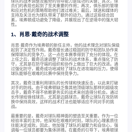
球队的战术调整及戴奇的领导能力是成功的关键；其次，球
员们的表现也起到了至关重要的作用；再次，俱乐部的管理
和应对危机的策略帮助他们渡过难关；最后，球迷和媒体的
支持及关注也为球队带来了额外的动力。通过这些综合因
素，埃弗顿成功避免了降级，并展现出了在逆境中的强大韧
性。
1、肖恩·戴奇的战术调整
肖恩·戴奇作为埃弗顿的新任主帅，他的战术理念对球队保级
起到了决定性作用。戴奇擅长通过稳固的防守和团队协作来
保障球队的竞争力，这一点在本赛季得到了充分的体现。在
上任之后，戴奇迅速调整了球队的战术体系，重点强化了防
守，尤其是在防守端的组织和协作上做出了巨大的改进。通
过强化防守，戴奇成功地减轻了球队在进攻端的压力，使得
球队能够在艰难的比赛中保持竞争力。
其次，戴奇注重利用球队的长传球和快速反击，以此来打破
对手的防线。由于埃弗顿缺乏像其他顶级球队那样的超级攻
击手，戴奇不得不依赖更务实的战术来创造得分机会。通过
长传球给锋线球员，尤其是边路球员，戴奇让球队在攻防转
换中保持高效，这样的战术打法也能够适应不同对手的挑
战。
最重要的是，戴奇对球队精神面的塑造至关重要。作为一位
经验丰富的主帅，他深知在艰难的时刻，球队的心理素质往
往能决定成败。因此，他加强了球队的凝聚力和自信心，强
调每一位球员都要为集体拼搏。在戴奇的引导下，埃弗顿球