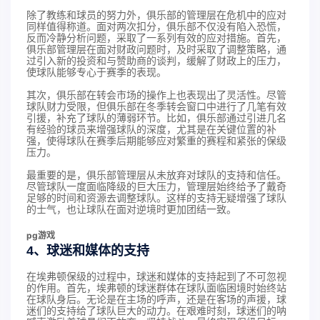
除了教练和球员的努力外，俱乐部的管理层在危机中的应对
同样值得称道。面对两次扣分，俱乐部不仅没有陷入恐慌，
反而冷静分析问题，采取了一系列有效的应对措施。首先，
俱乐部管理层在面对财政问题时，及时采取了调整策略，通
过引入新的投资和与赞助商的谈判，缓解了财政上的压力，
使球队能够专心于赛季的表现。
其次，俱乐部在转会市场的操作上也表现出了灵活性。尽管
球队财力受限，但俱乐部在冬季转会窗口中进行了几笔有效
引援，补充了球队的薄弱环节。比如，俱乐部通过引进几名
有经验的球员来增强球队的深度，尤其是在关键位置的补
强，使得球队在赛季后期能够应对繁重的赛程和紧张的保级
压力。
最重要的是，俱乐部管理层从未放弃对球队的支持和信任。
尽管球队一度面临降级的巨大压力，管理层始终给予了戴奇
足够的时间和资源去调整球队。这样的支持无疑增强了球队
的士气，也让球队在面对逆境时更加团结一致。
pg游戏
4、球迷和媒体的支持
在埃弗顿保级的过程中，球迷和媒体的支持起到了不可忽视
的作用。首先，埃弗顿的球迷群体在球队面临困境时始终站
在球队身后。无论是在主场的呼声，还是在客场的声援，球
迷们的支持给了球队巨大的动力。在艰难时刻，球迷们的呐