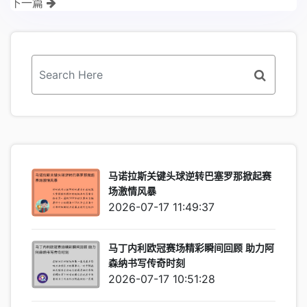
下一篇
马诺拉斯关键头球逆转巴塞罗那掀起赛
场激情风暴
2026-07-17 11:49:37
马丁内利欧冠赛场精彩瞬间回顾 助力阿
森纳书写传奇时刻
2026-07-17 10:51:28