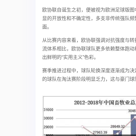
欧协联自诞生之初，便被视为欧洲足球版图
显的开放性和不确定性，多支非传统强队频
面。
从比赛内容来看，欧协联强调对抗强度与转
流体系相比，欧协联球队更多依赖整体跑动
出鲜明的“实用主义”色彩。
赛季推进过程中，球队轮换深度逐渐成为决
的球队在淘汰赛阶段明显乏力，这与豪门球