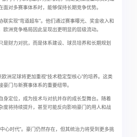
在面对多赛事体系时，能够保持长期竞争优势。
协联实现“弯道超车”。他们通过赛事曝光、奖金收入和
，欧洲竞争格局因此呈现出更明显的层级流动。
只是财力对抗，而是体系建设、球员培养和长期规划
欧洲足球将更加重视“技术稳定型核心”的培养。这类
接豪门与新赛事体系的重要纽带。
自身定位，成为技术与对抗并存的成长型舞台。随着
杂度将持续提升，甚至可能反向影响豪门的用人和战
多中心时代”。豪门仍然存在，但其统治力将受到更多挑