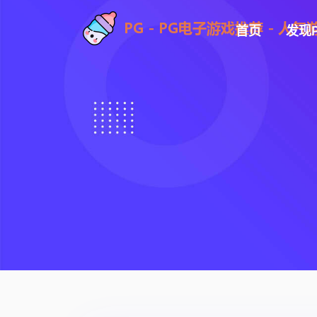
首页
发现p