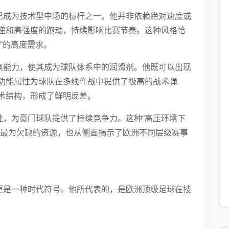
已成为技术型中场的标杆之一。他并非依赖绝对速度或
递和高强度的跑动，持续影响比赛节奏。这种风格恰
”的高度需求。
换能力，使其成为球队体系中的润滑剂。他既可以出现
功能属性为球队在多线作战中提供了极高的战术弹
术结构，形成了鲜明反差。
性，为豪门球队提供了持续竞争力。这种“高压环境下
上最为欠缺的资源，也从侧面揭示了欧洲不同层级赛事
更是一种时代符号。他所代表的，是欧洲顶级足球在技