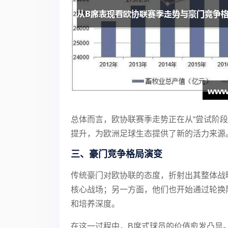
总体而言，欧协联赛季走势正在从“尝试阶段
提升，为欧洲足球生态提供了新的活力来源
三、豪门竞争格局演变
传统豪门对欧协联的态度，折射出其整体战
核心战场；另一方面，他们也开始通过轮换
和培养深度。
在这一过程中，B席式球员的价值愈发凸显