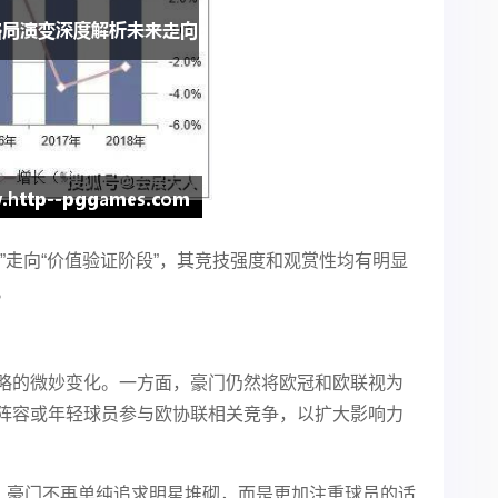
”走向“价值验证阶段”，其竞技强度和观赏性均有明显
。
略的微妙变化。一方面，豪门仍然将欧冠和欧联视为
阵容或年轻球员参与欧协联相关竞争，以扩大影响力
。豪门不再单纯追求明星堆砌，而是更加注重球员的适