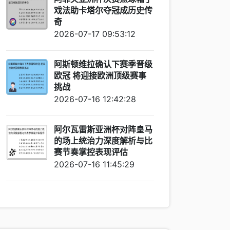
戏法助卡塔尔夺冠成历史传
奇
2026-07-17 09:53:12
阿斯顿维拉确认下赛季晋级
欧冠 将迎接欧洲顶级赛事
挑战
2026-07-16 12:42:28
阿尔瓦雷斯亚洲杯对阵皇马
的场上统治力深度解析与比
赛节奏掌控表现评估
2026-07-16 11:45:29