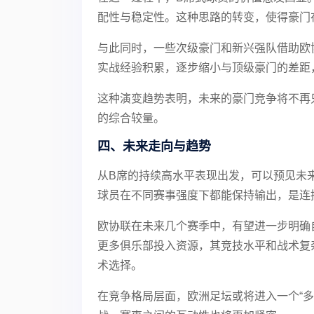
配性与稳定性。这种思路的转变，使得豪门
与此同时，一些次级豪门和新兴强队借助欧
实战经验积累，逐步缩小与顶级豪门的差距
这种演变趋势表明，未来的豪门竞争将不再
的综合较量。
四、未来走向与趋势
从B席的持续高水平表现出发，可以预见未来
球员在不同赛事强度下都能保持输出，是连
欧协联在未来几个赛季中，有望进一步明确
更多俱乐部投入资源，其竞技水平和战术复
术选择。
在竞争格局层面，欧洲足坛或将进入一个“