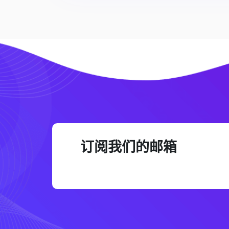
订阅我们的邮箱