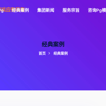
g
经典案例
集团新闻
服务宗旨
咨询pg
经典案例
首页
经典案例