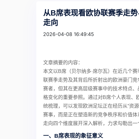
从B席表现看欧协联赛季走势
走向
2026-04-08 16:49:45
文章摘要的内容：
本文以B席（贝尔纳多·席尔瓦）在近几个
联赛季走势及其背后所折射出的欧洲豪门竞
赛者，但其在更高层级赛事中的技术特点、
格变化的重要参照。通过对B席个人表现、
统梳理，可以发现欧洲足坛正在经历从“资源
赛事，而是正在塑造新的竞争秩序和价值体
走向四个维度展开深入解析，力求勾勒出一
一、B席表现的象征意义