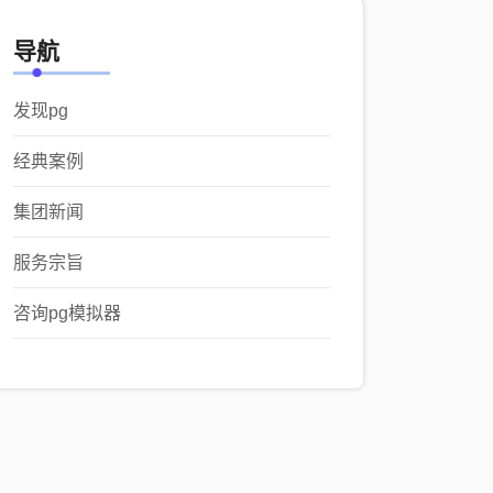
导航
发现pg
经典案例
集团新闻
服务宗旨
咨询pg模拟器