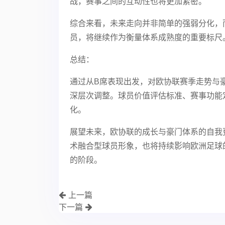
战，赛事之间的互动性也将更加紧密。
综合来看，未来走向并非简单的强弱分化，
员，将继续作为衡量体系成熟度的重要标尺
总结：
通过从B席表现出发，对欧协联赛季走势与
深层次调整。球员价值评估标准、赛事功能
化。
展望未来，欧协联的成长与豪门体系的自我
术融合型球员形象，也将持续影响欧洲足球
的阶段。
上一篇
下一篇