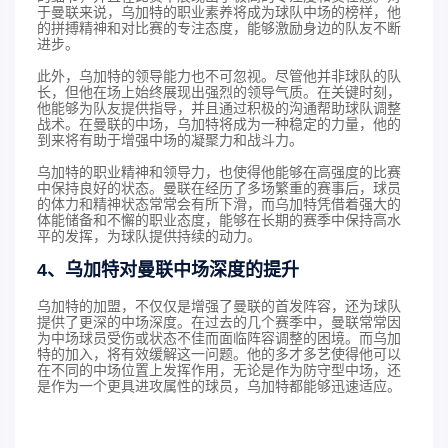
于曼联来说，乌加特的职业素养将成为球队中场的榜样，他
的拼搏精神和对比赛的专注态度，能够激励身边的队友不断
进步。
此外，乌加特的领导能力也不可忽视。尽管他并非球队的队
长，但他在场上始终展现出强烈的领导气质。在关键时刻，
他能够为队友提供指导，并且通过积极的沟通帮助球队调整
战术。在曼联的中场，乌加特将成为一种稳定的力量，他的
到来将有助于增强中场的凝聚力和战斗力。
乌加特的职业精神和领导力，也使得他能够在高强度的比赛
中保持良好的状态。曼联在经历了多场繁重的赛事后，球员
的体力和精神状态常常会有所下滑，而乌加特凭借着强大的
体能储备和不懈的职业态度，能够在长期的赛季中保持高水
平的发挥，为球队提供持续的动力。
4、乌加特对曼联中场深度的提升
乌加特的加盟，不仅仅是增强了曼联的首发阵容，还为球队
提供了更深的中场深度。在过去的几个赛季中，曼联常常因
为中场球员受伤或状态不佳而面临阵容调整的困境。而乌加
特的加入，将有效缓解这一问题。他的多才多艺使得他可以
在不同的中场位置上发挥作用，无论是作为防守型中场，还
是作为一个更具进攻属性的球员，乌加特都能够迅速适应。