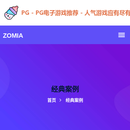
经典案例
首页
经典案例