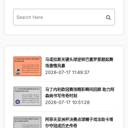
马诺拉斯关键头球逆转巴塞罗那掀起赛
场激情风暴
2026-07-17 11:49:37
马丁内利欧冠赛场精彩瞬间回顾 助力阿
森纳书写传奇时刻
2026-07-17 10:51:28
阿菲夫亚洲杯决赛点球帽子戏法助卡塔
尔夺冠成历史传奇