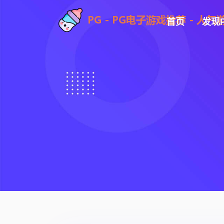
首页
发现p