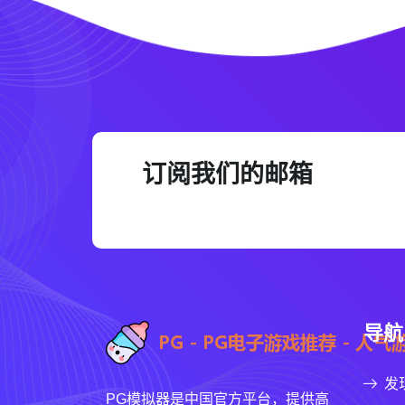
订阅我们的邮箱
导航
发
PG模拟器是中国官方平台，提供高