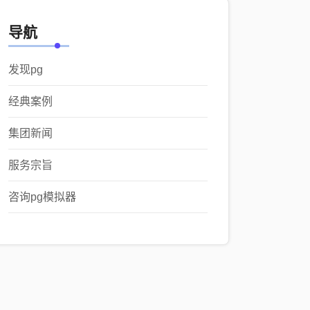
导航
发现pg
经典案例
集团新闻
服务宗旨
咨询pg模拟器