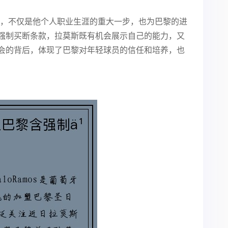
件，不仅是他个人职业生涯的重大一步，也为巴黎的进
强制买断条款，拉莫斯既有机会展示自己的能力，又
会的背后，体现了巴黎对年轻球员的信任和培养，也