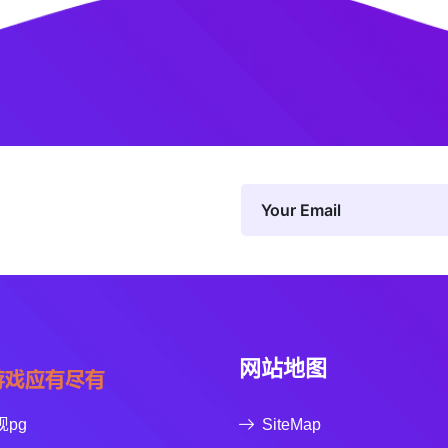
网站地图
现pg
SiteMap