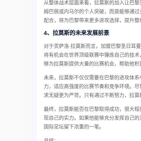
从整体战术层面来看，拉莫斯的加入让巴黎
姆巴佩或内马尔的个人突破，而是能够通过
配合，将为巴黎带来更多进攻选择，提升整
4、拉莫斯的未来发展前景
对于贡萨洛·拉莫斯而言，加盟巴黎圣日耳
将有机会在世界顶级联赛中锤炼自己的技术
够为拉莫斯提供大量的比赛机会，帮助他积
未来，拉莫斯不仅仅需要在巴黎的进攻体系
力，适应高强度的比赛节奏和竞争环境。尽
求无疑更为严苛。只有通过不断努力，拉莫
最终，拉莫斯能否在巴黎取得成功，很大程
现自己的实力。如果他能够充分发挥自己的
国际足坛留下浓重的一笔。
总结：