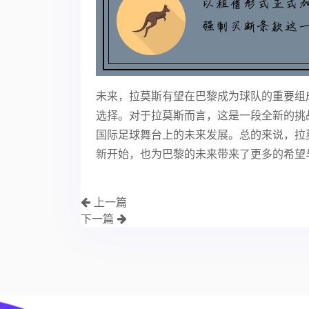
未来，拉莫斯有望在巴黎成为球队的重要组
选择。对于拉莫斯而言，这是一段全新的挑
国际足球舞台上的未来发展。总的来说，拉
新开始，也为巴黎的未来带来了更多的希望
上一篇
下一篇