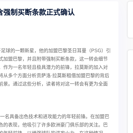
含强制买断条款正式确认
是葡萄牙足球的一颗新星，他的加盟巴黎圣日耳曼（PSG）引
式加盟巴黎，并且附带强制买断条款，这一转会细节
。作为一名年轻且极具潜力的前锋，拉莫斯的加入对
将从多个方面分析贡萨洛·拉莫斯租借加盟巴黎的背后
前景。通过这些分析，读者将对这一转会有更为全面
是一名具备出色技术和进攻能力的年轻前锋。在加盟巴
色的表现，他吸引了许多欧洲豪门俱乐部的关注。巴