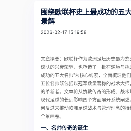
围绕欧联杯史上最成功的五
景解
2026-02-17 15:19:58
文章摘要：欧联杯作为欧洲足坛历史最为悠
球队的兴衰荣辱，也塑造了一批在逆境与挑
成功的五大名帅”为核心线索，全面梳理他
五位名帅既包括以冠军数量著称的战术大师
的革新者。文章将从执教传奇的形成、战术
现代足球的长远影响四个方面展开系统阐述
何反过来推动欧洲足球战术与管理理念的持
全景画卷。
一、名帅传奇的诞生