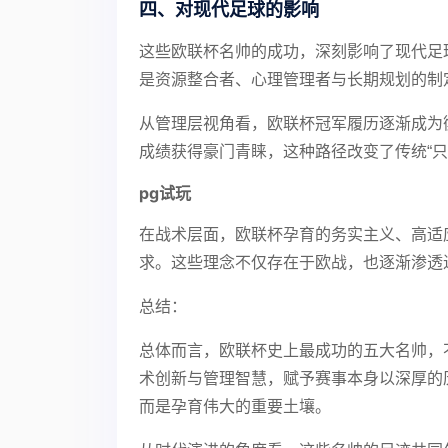
四、对现代足球的影响
这些欧联杯名帅的成功，深刻影响了现代足
是资源整合者、心理管理者与长期规划的制
从管理层视角看，欧联杯冠军履历逐渐成为
成绩获得豪门青睐，这种路径改变了传统“只
pg试玩
在战术层面，欧联杯孕育的务实主义、高适
求。这些理念不仅存在于欧战，也逐渐渗透
总结：
总体而言，欧联杯史上最成功的五大名帅，
术创新与管理智慧，赋予赛事本身以深厚的
而是孕育伟大的重要土壤。