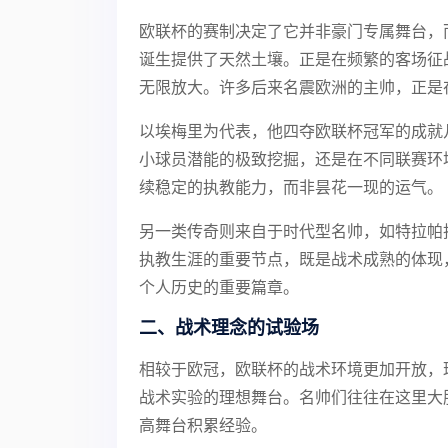
欧联杯的赛制决定了它并非豪门专属舞台，
诞生提供了天然土壤。正是在频繁的客场征
无限放大。许多后来名震欧洲的主帅，正是
以埃梅里为代表，他四夺欧联杯冠军的成就
小球员潜能的极致挖掘，还是在不同联赛环
续稳定的执教能力，而非昙花一现的运气。
另一类传奇则来自于时代型名帅，如特拉帕
执教生涯的重要节点，既是战术成熟的体现
个人历史的重要篇章。
二、战术理念的试验场
相较于欧冠，欧联杯的战术环境更加开放，
战术实验的理想舞台。名帅们往往在这里大
高舞台积累经验。