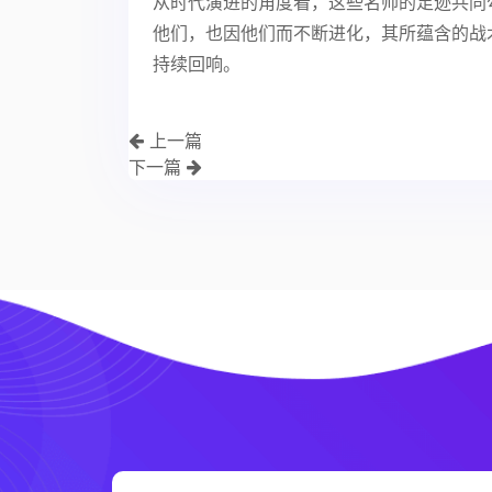
从时代演进的角度看，这些名帅的足迹共同
他们，也因他们而不断进化，其所蕴含的战
持续回响。
上一篇
下一篇