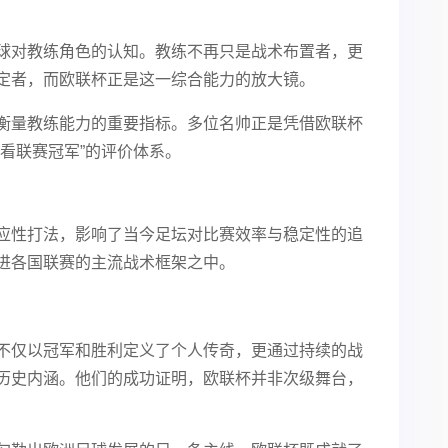
球对教练角色的认知。教练不再只是战术布置者，更
定者，而欧联杯正是这一综合能力的放大镜。
衡量教练能力的重要指标。多位名帅正是凭借欧联杯
看联赛冠军”的评价体系。
应性打法，影响了当今足坛对比赛效率与稳定性的追
进各国联赛的主流战术框架之中。
不仅以冠军和胜利定义了个人传奇，更通过持续的战
历史内涵。他们的成功证明，欧联杯并非次级舞台，