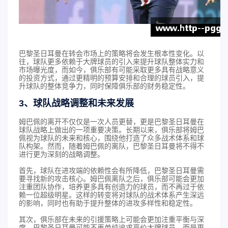
巴黎圣日耳曼在转会市场上的策略将会发生根本性变化。以
往，球队更多依赖于大牌球员的引入来提升球队整体实力和
市场曝光度，而如今，俱乐部有可能采取更多具有战略意义
的投资方式，通过更精明的预算安排和合理的球员引入，提
升球队的整体竞争力，同时保障俱乐部的财务稳定性。
3、球队战略调整和未来发展
姆巴佩的离开不仅仅是一次人员更替，更是巴黎圣日耳曼在
球队战略上做出的一项重要决策。长期以来，俱乐部将姆巴
佩视为球队的未来和核心，围绕他打造了众多战术体系和球
队构架。然而，随着姆巴佩的离队，巴黎圣日耳曼将不得不
进行更为深刻的战略调整。
首先，球队在进攻端的依赖性会有所降低，巴黎圣日耳曼需
要寻找新的攻击核心。姆巴佩离队之后，俱乐部可能会更加
注重团队协作，培养更多具有创造力的球员，而不再过于依
赖一位超级明星。这样的转变将对球队的战术体系产生深远
的影响，同时也有助于提升整体的进攻多样性和稳定性。
其次，俱乐部在未来的引援策略上可能会更加注重平衡与深
度。巴黎圣日耳曼可能不再单纯追求高价大牌球员，而是更