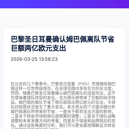
巴黎圣日耳曼确认姆巴佩离队节省
巨额两亿欧元支出
2026-03-25 13:58:23
在过去的几个赛季中，巴黎圣日耳曼（PSG）凭借拥有姆巴
佩这样一位世界级球员，在全球范围内享有巨大的关注度。
然而，随着巴黎圣日耳曼确认姆巴佩离队的消息传出，这不
仅意味着球队阵容的变化，也为俱乐部带来了巨额的经济效
益。姆巴佩的离队节省了俱乐部高达两亿欧元的支出，令球
队的财政状况发生了重大变化。本文将从四个方面详细分析
姆巴佩离队所带来的节省：一是关于薪资支出方面的影响；
二是关于转会市场和俱乐部预算的调整；三是关于球队战略
调整和未来发展方向的考量；四是关于球迷和品牌效应的变
化。通过这些角度的分析，我们可以更全面地理解这次转会