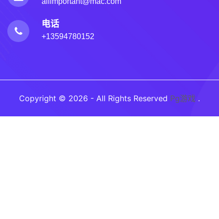
allimportant@mac.com
电话
+13594780152
Copyright © 2026 - All Rights Reserved
Pg游戏
.