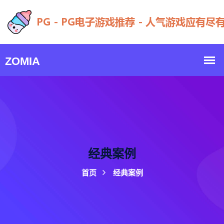
经典案例
首页
经典案例