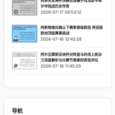
阿菲夫亚洲杯决赛点球帽子戏法助卡塔
尔夺冠成历史传奇
2026-07-17 09:53:12
阿斯顿维拉确认下赛季晋级欧冠 将迎接
欧洲顶级赛事挑战
2026-07-16 12:42:28
阿尔瓦雷斯亚洲杯对阵皇马的场上统治
力深度解析与比赛节奏掌控表现评估
2026-07-16 11:45:29
导航