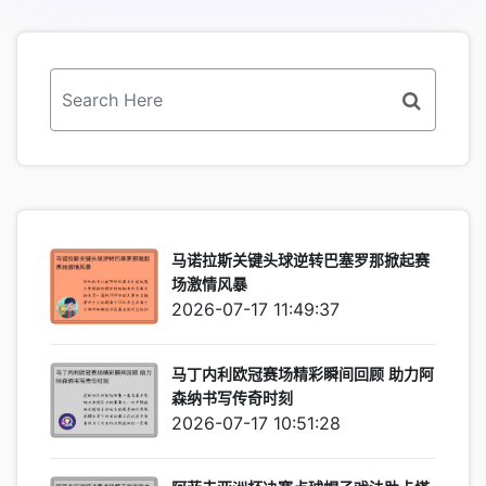
马诺拉斯关键头球逆转巴塞罗那掀起赛
场激情风暴
2026-07-17 11:49:37
马丁内利欧冠赛场精彩瞬间回顾 助力阿
森纳书写传奇时刻
2026-07-17 10:51:28