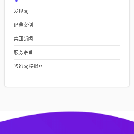
发现pg
经典案例
集团新闻
服务宗旨
咨询pg模拟器