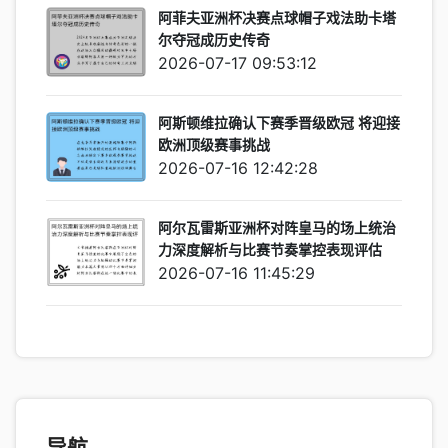
阿菲夫亚洲杯决赛点球帽子戏法助卡塔
尔夺冠成历史传奇
2026-07-17 09:53:12
阿斯顿维拉确认下赛季晋级欧冠 将迎接
欧洲顶级赛事挑战
2026-07-16 12:42:28
阿尔瓦雷斯亚洲杯对阵皇马的场上统治
力深度解析与比赛节奏掌控表现评估
2026-07-16 11:45:29
导航