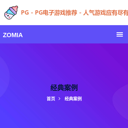
经典案例
首页
经典案例