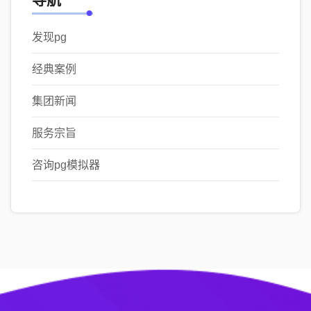
发现pg
经典案例
集团新闻
服务宗旨
咨询pg模拟器