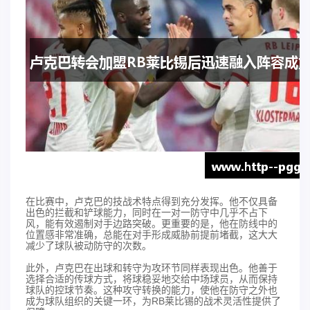
在比赛中，卢克巴的技战术特点得到充分发挥。他不仅具备
出色的拦截和铲球能力，同时在一对一防守中几乎不占下
风，能有效遏制对手边路突破。更重要的是，他在防线中的
位置感非常准确，总能在对手形成威胁前提前堵截，这大大
减少了球队被动防守的次数。
此外，卢克巴在出球和转守为攻环节同样表现出色。他善于
选择合适的传球方式，将球稳妥地交给中场球员，从而保持
球队的控球节奏。这种攻守转换的能力，使他在防守之外也
成为球队组织的关键一环，为RB莱比锡的战术灵活性提供了