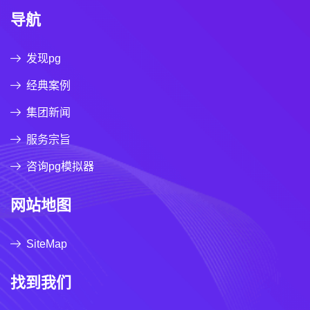
导航
发现pg
经典案例
集团新闻
服务宗旨
咨询pg模拟器
网站地图
SiteMap
找到我们