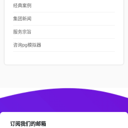
经典案例
集团新闻
服务宗旨
咨询pg模拟器
订阅我们的邮箱