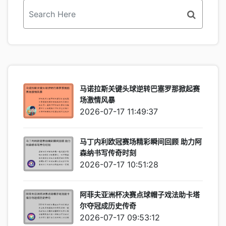
马诺拉斯关键头球逆转巴塞罗那掀起赛
场激情风暴
2026-07-17 11:49:37
马丁内利欧冠赛场精彩瞬间回顾 助力阿
森纳书写传奇时刻
2026-07-17 10:51:28
阿菲夫亚洲杯决赛点球帽子戏法助卡塔
尔夺冠成历史传奇
2026-07-17 09:53:12