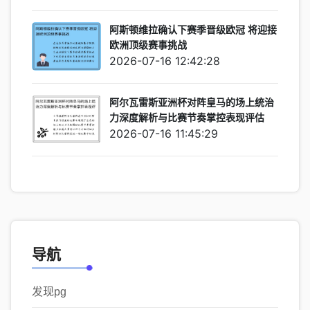
阿斯顿维拉确认下赛季晋级欧冠 将迎接
欧洲顶级赛事挑战
2026-07-16 12:42:28
阿尔瓦雷斯亚洲杯对阵皇马的场上统治
力深度解析与比赛节奏掌控表现评估
2026-07-16 11:45:29
导航
发现pg