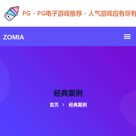
经典案例
首页
经典案例