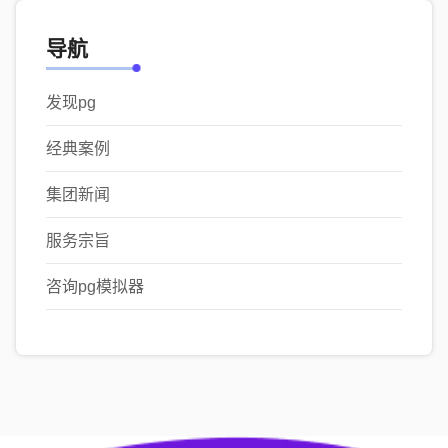
导航
发现pg
经典案例
集团新闻
服务宗旨
咨询pg模拟器