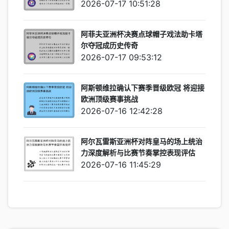
2026-07-17 10:51:28
阿菲夫亚洲杯决赛点球帽子戏法助卡塔
尔夺冠成历史传奇
2026-07-17 09:53:12
阿斯顿维拉确认下赛季晋级欧冠 将迎接
欧洲顶级赛事挑战
2026-07-16 12:42:28
阿尔瓦雷斯亚洲杯对阵皇马的场上统治
力深度解析与比赛节奏掌控表现评估
2026-07-16 11:45:29