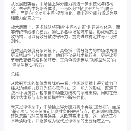
从发展趋势看，中场插上得分能力将进一步系统化与结构
化。未来的中场培养体系，不再区分“纯组织型”与“纯防守
型”，而是向“全功能中场”模型演化。插上得分能力将成为基
础能力配置之一。
战术层面上，更多球队将围绕“中场攻击群”构建进攻体系，而
非传统锋线核心模式。通过多名中场轮流前插，形成动态进
攻结构，可以有效分散防守压力，提高进攻稳定性与不可预
测性。
在欧冠高强度竞争环境下，具备插上得分能力的中场球员将
更具稀缺性与战略价值。他们不仅是战术执行者，更是比赛
节奏改变者与结构破坏者，其角色将逐步从“功能型球员”向
“体系型核心”转变。
总结：
从欧冠赛场的整体发展脉络来看，中场球员插上得分能力已
经从边缘能力跃升为核心竞争力。这一能力的形成，既源于
战术环境演变，也来自中场能力结构的系统重构，同时在数
据评估体系与市场价值模型中不断被强化。
未来足球体系中，中场插上得分能力将不再是“加分项”，而是
“基础项”。它不仅决定比赛胜负的关键节点，也深刻影响球队
建队思路与球员发展路径。从欧冠赛场出发，这一趋势正在
不断清晰化，并逐步成为现代足球体系的重要标志之一。