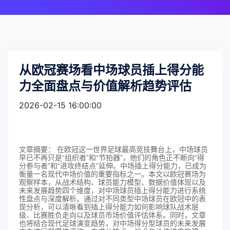
从欧冠赛场看中场球员插上得分能
力全面盘点与价值解析趋势评估
2026-02-15 16:00:00
文章摘要： 在欧冠这一世界足球最高竞技舞台上，中场球员
早已不再只是“组织者”和“节拍器”，他们的角色正不断向“得
分参与者”和“进攻终结点”延伸。中场插上得分能力，已成为
衡量一名现代中场价值的重要指标之一。本文以欧冠赛场为
观察样本，从战术结构、球员能力模型、数据价值体现以及
未来发展趋势四个维度，对中场球员插上得分能力进行系统
性盘点与深度解析。通过对不同类型中场球员在欧冠中的表
现分析，可以清晰看到插上得分能力如何影响球队战术层
级、比赛胜负走向以及球员市场价值评估体系。同时，文章
也将结合现代足球演变趋势，对中场得分型球员的未来发展