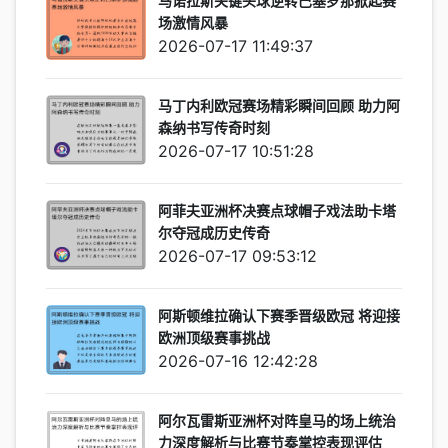
马诺拉斯关键头球逆转巴塞罗那掀起赛
场激情风暴
2026-07-17 11:49:37
马丁内利欧冠赛场精彩瞬间回顾 助力阿
森纳书写传奇时刻
2026-07-17 10:51:28
阿菲夫亚洲杯决赛点球帽子戏法助卡塔
尔夺冠成历史传奇
2026-07-17 09:53:12
阿斯顿维拉确认下赛季晋级欧冠 将迎接
欧洲顶级赛事挑战
2026-07-16 12:42:28
阿尔瓦雷斯亚洲杯对阵皇马的场上统治
力深度解析与比赛节奏掌控表现评估