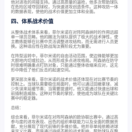
他对进攻的间接支持。通过高质量的逼抢，他多次帮助球队
在危险区域夺回球权，为快速进攻创造条件。这种攻防一体
的数据表现，使他的战术价值更加立体和全面。
四、体系战术价值
从整体战术体系来看，菲尔米诺在对阵阿森纳时的作用远超
单一球员范畴。他的踢法为球队提供了极大的战术弹性，使
主教练能够在比赛中灵活调整进攻结构，而无需进行人员更
换。这种适应性在欧战淘汰赛阶段尤为重要。
在阵型运转中，菲尔米诺的自由活动范围，使边锋能够更加
大胆地内切或拉边，从而形成多点进攻格局。阿森纳在防守
时很难明确重点盯防对象，只能通过整体收缩来应对，这无
形中降低了他们反击的起速空间。
更深层次来看，菲尔米诺的战术价值还体现在对比赛节奏的
控制上。当球队需要稳住局面时，他可以通过回撤拿球、减
少失误来延缓节奏；当需要提速时，他又能通过快速出球和
前插制造威胁。这种对节奏的掌控，使他成为球队在关键比
赛中的稳定器。
总结：
综合来看，菲尔米诺在对阵阿森纳的欧协联比赛中，通过高
参与度的进攻表现、出色的组织串联能力以及全面的数据贡
献，充分展现了现代前锋的多维价值。他并非单纯依赖进球
来定义比赛，而是通过持续不断的战术影响，帮助球队在整