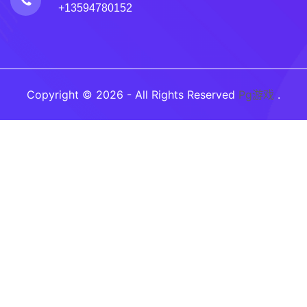
+13594780152
Copyright © 2026 - All Rights Reserved
Pg游戏
.