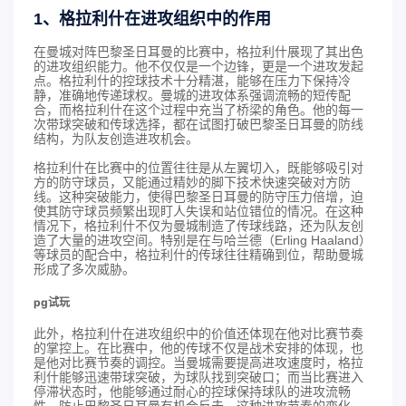
1、格拉利什在进攻组织中的作用
在曼城对阵巴黎圣日耳曼的比赛中，格拉利什展现了其出色
的进攻组织能力。他不仅仅是一个边锋，更是一个进攻发起
点。格拉利什的控球技术十分精湛，能够在压力下保持冷
静，准确地传递球权。曼城的进攻体系强调流畅的短传配
合，而格拉利什在这个过程中充当了桥梁的角色。他的每一
次带球突破和传球选择，都在试图打破巴黎圣日耳曼的防线
结构，为队友创造进攻机会。
格拉利什在比赛中的位置往往是从左翼切入，既能够吸引对
方的防守球员，又能通过精妙的脚下技术快速突破对方防
线。这种突破能力，使得巴黎圣日耳曼的防守压力倍增，迫
使其防守球员频繁出现盯人失误和站位错位的情况。在这种
情况下，格拉利什不仅为曼城制造了传球线路，还为队友创
造了大量的进攻空间。特别是在与哈兰德（Erling Haaland）
等球员的配合中，格拉利什的传球往往精确到位，帮助曼城
形成了多次威胁。
pg试玩
此外，格拉利什在进攻组织中的价值还体现在他对比赛节奏
的掌控上。在比赛中，他的传球不仅是战术安排的体现，也
是他对比赛节奏的调控。当曼城需要提高进攻速度时，格拉
利什能够迅速带球突破，为球队找到突破口；而当比赛进入
停滞状态时，他能够通过耐心的控球保持球队的进攻流畅