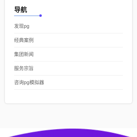
导航
发现pg
经典案例
集团新闻
服务宗旨
咨询pg模拟器