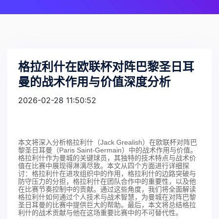
格拉利什在欧联杯对阵巴黎圣日耳
曼的战术作用与价值深度分析
2026-02-28 11:50:52
本文将深入分析格拉利什（Jack Grealish）在欧联杯对阵巴
黎圣日耳曼（Paris Saint-Germain）中的战术作用与价值。
格拉利什作为曼城的关键球员，其独特的技术特点与战术价
值在比赛中展现得淋漓尽致。本文从四个方面进行详细探
讨：格拉利什在进攻组织中的作用，格拉利什的边路突破与
防守压力的分担，格拉利什在团队合作中的重要性，以及他
在比赛节奏控制中的贡献。通过这些角度，我们将全面解读
格拉利什如何通过个人技术与战术智慧，为曼城在对阵巴黎
圣日耳曼的比赛中提供巨大的帮助。最后，本文将总结格拉
利什的战术贡献与他在这场重要比赛中的不可替代性。