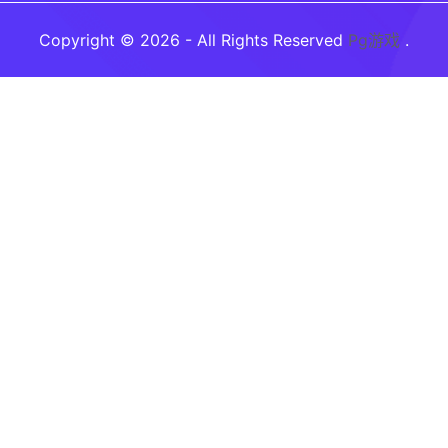
Copyright © 2026 - All Rights Reserved
Pg游戏
.