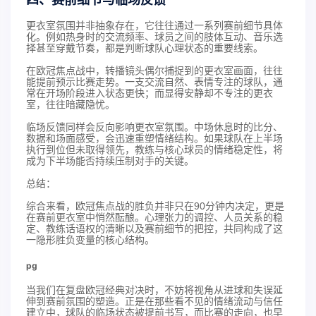
四、赛前细节与临场反馈
更衣室氛围并非抽象存在，它往往通过一系列赛前细节具体
化。例如热身时的交流频率、球员之间的肢体互动、音乐选
择甚至穿戴节奏，都是判断球队心理状态的重要线索。
在欧冠焦点战中，转播镜头偶尔捕捉到的更衣室画面，往往
能提前预示比赛走势。一支交流自然、表情专注的球队，通
常在开场阶段进入状态更快；而显得安静却不专注的更衣
室，往往暗藏隐忧。
临场反馈同样会反向影响更衣室氛围。中场休息时的比分、
数据和场面感受，会迅速重塑情绪结构。如果球队在上半场
执行到位但未取得领先，教练与核心球员的情绪稳定性，将
成为下半场能否持续压制对手的关键。
总结：
综合来看，欧冠焦点战的胜负并非只在90分钟内决定，更是
在赛前更衣室中悄然酝酿。心理张力的调控、人员关系的稳
定、教练话语权的清晰以及赛前细节的把控，共同构成了这
一隐形胜负变量的核心结构。
pg
当我们在复盘欧冠经典对决时，不妨将视角从进球和失误延
伸到赛前氛围的塑造。正是在那些看不见的情绪流动与信任
建立中，球队的临场状态被提前书写，而比赛的走向，也早