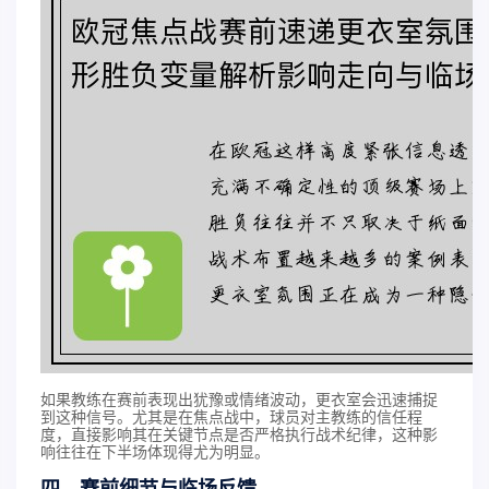
如果教练在赛前表现出犹豫或情绪波动，更衣室会迅速捕捉
到这种信号。尤其是在焦点战中，球员对主教练的信任程
度，直接影响其在关键节点是否严格执行战术纪律，这种影
响往往在下半场体现得尤为明显。