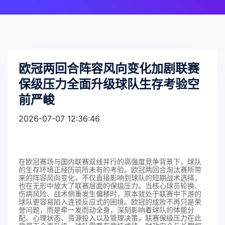
欧冠两回合阵容风向变化加剧联赛
保级压力全面升级球队生存考验空
前严峻
2026-07-07 12:36:46
在欧冠赛场与国内联赛双线并行的高强度竞争背景下，球队
的生存环境正经历前所未有的考验。欧冠两回合淘汰赛所带
来的阵容风向变化，不仅直接影响到球队的短期战术选择，
也在无形中放大了联赛层面的保级压力。当核心球员轮换、
伤病风险、战术侧重发生偏移时，原本就处于联赛中下游的
球队更容易陷入连锁反应式的困境。欧冠的成败不再只是荣
誉问题，而是牵一发而动全身，深刻影响着球队的体能分
配、心理状态、资源投入以及管理决策。联赛保级压力在此