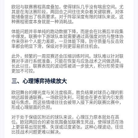
欧冠与联赛赛程高度叠加，使得球队几乎没有喘息空间。尤
其是在淘汰赛阶段，两回合之间往往夹杂着关键联赛，对体
能储备提出了极高要求。对于阵容深度有限的球队来说，这
种赛程密度本身就是一种消耗战。
体能问题并非单纯的跑动数据下降，而是会在比赛后半段集
中爆发。联赛中下游球队本就需要通过高强度对抗与整体协
作来弥补个人能力差距，一旦体能下降，防守质量与反击效
率都会明显下滑，保级对手则更容易抓住机会。
此外，频繁的一周双赛还会压缩训练时间。球队难以针对联
赛对手进行系统准备，只能在恢复与应急战术之间做选择。
长此以往，联赛表现的波动性被进一步放大，积分形势变得
更加不可控。
三、心理博弈持续放大
欧冠舞台的曝光度与关注度极高，胜负结果对球员心理的影
响远超普通联赛。一场欧冠失利，可能会在更衣室内引发质
疑与焦虑，而这些情绪往往会被带入接下来的联赛比赛中，
形成心理层面的负担。
对于处于保级区附近的球队来说，心理压力原本就处在高
位。欧冠两回合的紧张氛围叠加联赛生死战，使得球员在场
上更容易出现犹豫、失误或过度紧张。这种心理波动，往往
比技战术问题更难以解决。