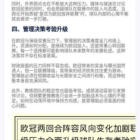
同时，外界舆论也在不断放大这种压力。媒体与球迷在讨论
欧冠前景的同时，也会质疑球队在联赛中的投入与态度。当
舆论开始质疑“是否为欧冠放弃联赛”时，球队内部的心理平衡
就会被进一步打破。
四、管理决策考验升级
在欧冠与保级双重压力下，管理层的决策难度呈几何级上
升。资源如何分配，是继续为欧冠投入，还是将重心转回联
赛，每一个选择都可能影响球队未来数年的发展轨迹。这种
决策并不存在标准答案。
财政层面的压力同样不容忽视。欧冠带来的奖金与曝光固然
诱人，但一旦联赛降级，其带来的经济损失往往更为致命。
管理层必须在短期收益与长期安全之间进行权衡，而这种权
衡本身就充满风险。
此外，教练团队的稳定性也面临考验。成绩波动容易引发换
帅讨论，但频繁更换教练只会进一步加剧战术与心理的不稳
定。如何在动荡环境中保持方向感，是管理层必须直面的核
心问题。