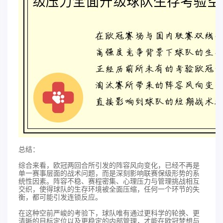
总结：
综合来看，欧冠两回合所引发的阵容风向变化，已经不再是
单一赛事层面的战术问题，而是深刻影响联赛保级形势的系
统性因素。阵容不稳、赛程密集、心理压力与管理挑战相互
交织，使得球队的生存环境被全面压缩，任何一个环节的失
衡，都可能引发连锁反应。
在这种空前严峻的考验下，球队唯有通过更科学的轮换、更
清晰的目标定位以及更稳定的内部管理，才能在欧冠梦想与