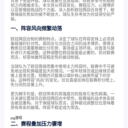
背景下全面升级，球队需要在竞技成绩、财政安全与长期规
划之间艰难求生。本文将从阵容变化、赛程压力、心理博弈
以及管理层挑战四个方面，深入剖析欧冠两回合背景下，联
赛保级形势如何被不断放大，球队生存考验为何显得空前严
峻。
一、阵容风向频繁动荡
欧冠两回合制的赛制特点，决定了球队在阵容安排上必须具
备极强的针对性。首回合与次回合之间的战术博弈，使得主
教练往往需要根据比分形势、客场或主场环境，对首发与替
补进行大幅调整。这种调整在欧冠层面是必要的，但对联赛
而言，却意味着阵容稳定性的被动削弱。
当球队为了欧冠晋级而集中使用主力阵容时，联赛中不可避
免地出现轮换幅度加大的情况。一些年轻球员或边缘球员被
推上首发位置，短期内可能难以填补核心缺席所留下的空
缺。这种阵容“风向”的变化，往往直接反映在联赛积分榜上，
失分风险显著上升。
更为棘手的是，欧冠带来的高强度对抗极易引发伤病潮。一
旦关键位置球员在欧冠两回合中受伤，联赛端的战术体系就
会被迫重构。对于保级球队而言，这种被动调整往往意味着
原有体系的崩塌，阵容不稳定成为常态。
pg游戏
二、赛程叠加压力骤增