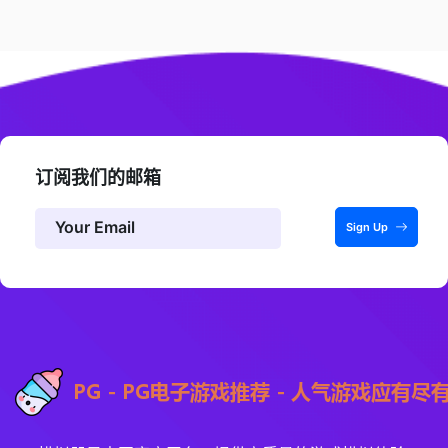
订阅我们的邮箱
Sign Up