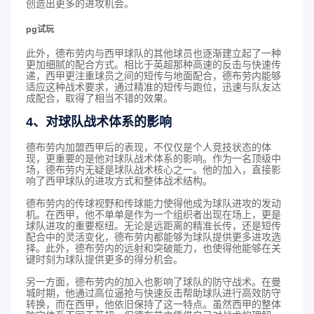
创造出更多的进攻机会。
pg试玩
此外，德布劳内与西甲球队的其他球员也逐渐建立起了一种
更加细腻的配合方式。相比于英超那种高速的反击与快速传
递，西甲更注重球员之间的短传与地面配合，德布劳内能够
适应这种战术要求，通过精准的短传与跑位，迅速与队友达
成配合，取得了相当不错的效果。
4、对球队战术体系的影响
德布劳内加盟西甲后的表现，不仅仅是个人竞技状态的体
现，更重要的是他对球队战术体系的影响。作为一名顶级中
场，德布劳内无疑是球队战术核心之一。他的加入，直接影
响了西甲球队的进攻方式和整体战术结构。
德布劳内的传球视野和传球能力使得他成为球队进攻的发动
机。在西甲，他不单单是作为一个组织者出现在场上，更是
球队进攻的重要枢纽。无论是远距离的精准长传，还是短传
配合中的灵活变化，德布劳内都能够为球队提供更多进攻选
择。此外，德布劳内的远射和突破能力，也使得他能够在关
键时刻为球队提供更多的得分机会。
另一方面，德布劳内的加入也影响了球队的防守战术。在曼
城时期，他通过高位逼抢与快速反击帮助球队进行高效防守
转换，而在西甲，他依旧保持了这一特点。虽然西甲的整体