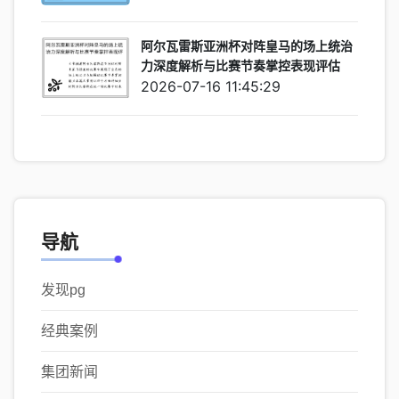
阿尔瓦雷斯亚洲杯对阵皇马的场上统治
力深度解析与比赛节奏掌控表现评估
2026-07-16 11:45:29
导航
发现pg
经典案例
集团新闻