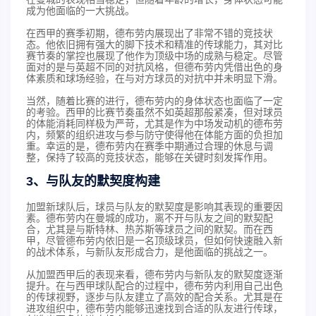
成为他面临的一大挑战。
在西甲的赛季初期，德布劳内展现出了非常不错的竞技状
态。他依旧拥有强大的脚下技术和精准的传球能力，其对比
赛节奏的掌控也展现了他作为顶级中场的成熟与稳定。尽管
面对的是与英超不同的对抗风格，但德布劳内凭借出色的身
体素质和球场经验，在与对方球员的对抗中并未明显下滑。
当然，随着比赛的进行，德布劳内的身体状态也面临了一定
的考验。西甲的比赛节奏虽然不如英超那般紧凑，但对球员
的体能消耗同样极为严苛，尤其是作为中场发动机的德布劳
内，频繁的组织进攻与参与防守使得他在体能方面的负担加
重。幸运的是，德布劳内在赛季中期通过合理的休息与调
整，保持了较高的竞技状态，能够在关键时刻发挥作用。
3、与队友的默契度构建
加盟新球队后，球员与队友的默契度是影响其表现的重要因
素。德布劳内在曼城的成功，离不开与队友之间的默契配
合，尤其是与斯特林、热苏斯等球员之间的默契。而在西
甲，尽管德布劳内依旧是一名顶级球员，但如何快速融入新
的战术体系，与新队友形成合力，是他面临的挑战之一。
从加盟西甲后的表现来看，德布劳内与新队友的默契度逐渐
提升。在与西甲球队配合的过程中，德布劳内利用自己出色
的传球视野，逐步与队友建立了高效的配合关系。尤其是在
进攻组织中，德布劳内能够迅速找到合适的队友进行传球，