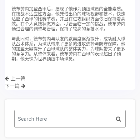
德布劳内加盟西甲后，展现了他作为顶级球员的全能素质。
在技战术适应性方面，他凭借出色的球场视野和技术，快速
适应了西甲的比赛节奏，并且在进攻组织方面依旧保持着高
效。在个人竞技状态方面，尽管面临一定的挑战，德布劳内
通过合理的调整与管理，保持了较高的竞技水平。
与此同时，德布劳内与队友的默契度逐渐提升，成功融入球
队战术体系，为球队带来了更多的进攻选择与防守保障。他
的加盟无疑提升了西甲球队的整体实力，为球队带来了更多
的竞争力。从整体来看，德布劳内在西甲的表现超出了预
期，他无愧为世界顶级中场球员。
上一篇
下一篇