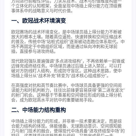
方向进行前瞻性评估，力求从技术、战术与价值维度构建一
个立体化的认知框架，全面呈现中场插上得分能力在顶级赛
事体系中的战略意义与时代价值。
一、欧冠战术环境演变
欧冠赛场的战术环境变化，是中场球员插上得分能力不断被
放大的根本土壤。随着高位逼抢、快速转换和空间压缩战术
的普及，传统中场“站桩式组织”逐渐被动态跑位体系取代。中
场不再固定于中路组织区域，而是通过纵向冲刺和无球前
插，直接参与进攻终结。
现代欧冠强队普遍强调“多点进攻结构”，不再依赖单一前锋或
边锋完成终结任务。中场球员通过后插上进入禁区，可以打
破对方防线盯人结构，形成防守盲区。这种战术思路，使中
场插上得分从“战术补充”转变为“战术核心组成部分”。
在高强度对抗和高节奏比赛中，中场球员具备更强的空间阅
读能力和时机判断力，往往比前锋更容易获得“第二进攻波次”
的射门机会。这种基于节奏差和空间错位形成的插上得分机
会，成为欧冠高水平对抗中的重要破局手段。
二、中场能力结构重构
中场插上得分能力的形成，并非单一技术要素决定，而是综
合能力结构的体现。体能储备、无球跑动意识、空间感知能
力与射门技术的融合，使得现代中场具备“进攻终结型中场”的
特征。这类球员往往既能参与组织，又能完成最后一击。