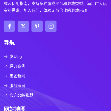
载及使用指南，支持多种游戏平台和游戏类型，满足广大玩
家的需求。加入我们，体验无与伦比的游戏乐趣！
导航
发现pg
经典案例
集团新闻
服务宗旨
咨询pg模拟器
网站地图