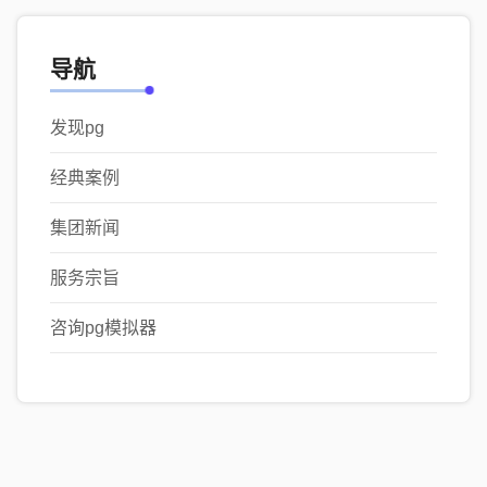
导航
发现pg
经典案例
集团新闻
服务宗旨
咨询pg模拟器