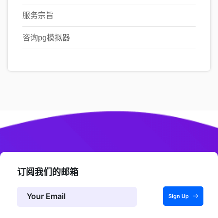
服务宗旨
咨询pg模拟器
订阅我们的邮箱
Sign Up