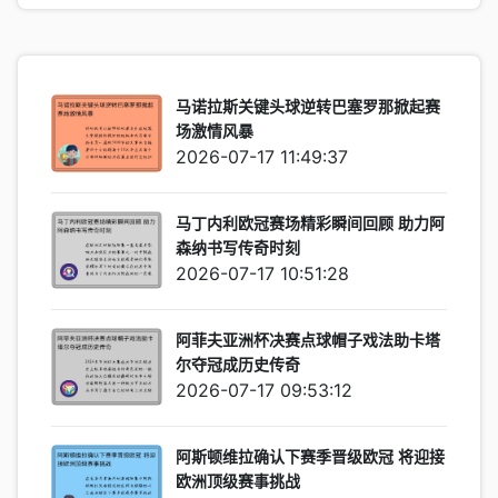
马诺拉斯关键头球逆转巴塞罗那掀起赛
场激情风暴
2026-07-17 11:49:37
马丁内利欧冠赛场精彩瞬间回顾 助力阿
森纳书写传奇时刻
2026-07-17 10:51:28
阿菲夫亚洲杯决赛点球帽子戏法助卡塔
尔夺冠成历史传奇
2026-07-17 09:53:12
阿斯顿维拉确认下赛季晋级欧冠 将迎接
欧洲顶级赛事挑战