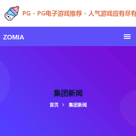
集团新闻
首页
集团新闻