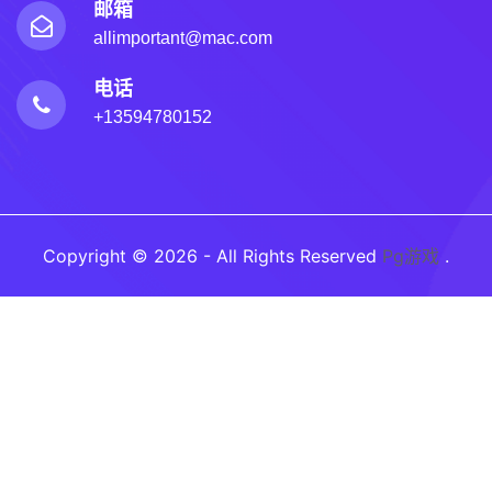
邮箱
allimportant@mac.com
电话
+13594780152
Copyright © 2026 - All Rights Reserved
Pg游戏
.