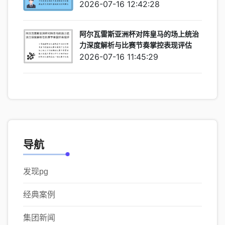
2026-07-16 12:42:28
阿尔瓦雷斯亚洲杯对阵皇马的场上统治
力深度解析与比赛节奏掌控表现评估
2026-07-16 11:45:29
导航
发现pg
经典案例
集团新闻