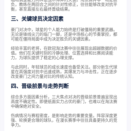
负，教练在两回合之间的针对性修正，往往能够改变对抗平
衡，甚至直接左右最终晋级结果。
三、关键球员决定因素
豪门对决中，球星的个人能力始终是打破僵局的重要武器。
无论是锋线尖刀的临门一脚，还是中场核心的节奏掌控，都
可能在僵持局面中成为决定胜负的关键因素。
经验丰富的老将，在欧冠淘汰赛中往往展现出超越数据的价
值。他们在关键时刻的冷静处理、位置选择和比赛阅读能
力，为球队提供了稳定的心理支撑。
与此同时，年轻球员的成长速度也备受关注。部分新生代球
星在高强度对抗中迅速成熟，其爆发力与冲击性，正在逐步
改变豪门之间力量对比的传统认知。
四、晋级前景与走势判断
综合多方面因素分析，三大焦点对决的晋级前景普遍呈现出
高度不确定性。即便纸面实力占优的豪门，也难以在淘汰赛
中确保绝对安全。
伤病情况与赛程密度，是影响走势的重要变量。阵容深度更
强、轮换更合理的球队，在漫长赛季中往往具备更持久的竞
争力。