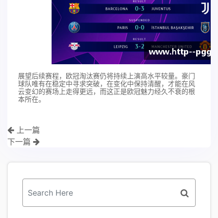
展望后续赛程，欧冠淘汰赛仍将持续上演高水平较量。豪门
球队唯有在稳定中寻求突破，在变化中保持清醒，才能在风
云变幻的赛场上走得更远，而这正是欧冠魅力经久不衰的根
本所在。
上一篇
下一篇