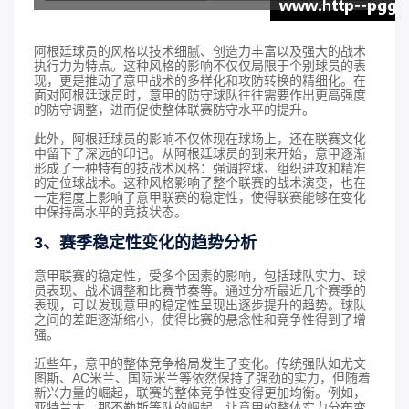
阿根廷球员的风格以技术细腻、创造力丰富以及强大的战术
执行力为特点。这种风格的影响不仅仅局限于个别球员的表
现，更是推动了意甲战术的多样化和攻防转换的精细化。在
面对阿根廷球员时，意甲的防守球队往往需要作出更高强度
的防守调整，进而促使整体联赛防守水平的提升。
此外，阿根廷球员的影响不仅体现在球场上，还在联赛文化
中留下了深远的印记。从阿根廷球员的到来开始，意甲逐渐
形成了一种特有的技战术风格：强调控球、组织进攻和精准
的定位球战术。这种风格影响了整个联赛的战术演变，也在
一定程度上影响了意甲联赛的稳定性，使得联赛能够在变化
中保持高水平的竞技状态。
3、赛季稳定性变化的趋势分析
意甲联赛的稳定性，受多个因素的影响，包括球队实力、球
员表现、战术调整和比赛节奏等。通过分析最近几个赛季的
表现，可以发现意甲的稳定性呈现出逐步提升的趋势。球队
之间的差距逐渐缩小，使得比赛的悬念性和竞争性得到了增
强。
近些年，意甲的整体竞争格局发生了变化。传统强队如尤文
图斯、AC米兰、国际米兰等依然保持了强劲的实力，但随着
新兴力量的崛起，联赛的整体竞争性变得更加均衡。例如，
亚特兰大、那不勒斯等队的崛起，让意甲的整体实力分布变