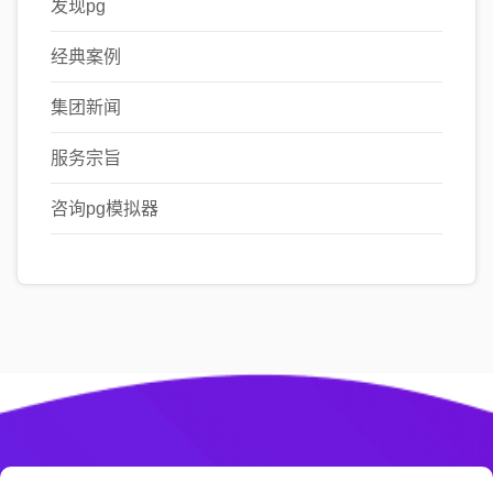
发现pg
经典案例
集团新闻
服务宗旨
咨询pg模拟器