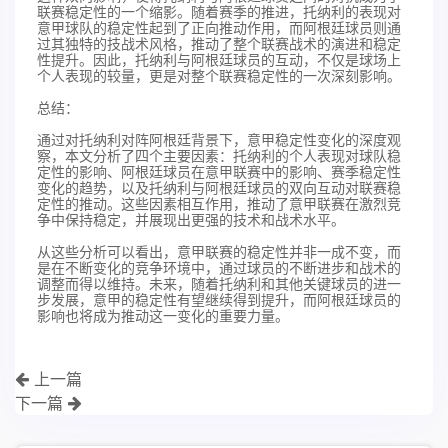
联赛稳定性的一个缩影。随着赛季的推进，托纳利的表现对
意甲球队的稳定性起到了正向推动作用，而阿根廷球员则通
过其独特的技战术风格，推动了整个联赛战术的演进和稳定
性提升。因此，托纳利与阿根廷球员的互动，不仅是球场上
个人表现的较量，更是对整个联赛稳定性的一次深刻影响。
总结：
通过对托纳利对阵阿根廷背景下，意甲稳定性变化的深度观
察，本文分析了四个主要因素：托纳利的个人表现对球队稳
定性的影响、阿根廷球员在意甲联赛中的影响、赛季稳定性
变化的趋势，以及托纳利与阿根廷球员的双向互动对联赛稳
定性的推动。这些因素相互作用，推动了意甲联赛在激烈竞
争中保持稳定，并展现出更强的技术和战术水平。
从这些分析可以看出，意甲联赛的稳定性并非一成不变，而
是在不断变化的竞争环境中，通过球员的不断进步和战术的
调整而得以维持。未来，随着托纳利和其他关键球员的进一
步发展，意甲的稳定性有望继续得到提升，而阿根廷球员的
影响也将成为推动这一变化的重要力量。
上一篇
下一篇