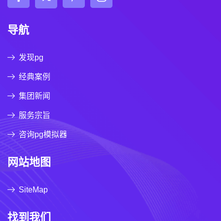
导航
发现pg
经典案例
集团新闻
服务宗旨
咨询pg模拟器
网站地图
SiteMap
找到我们