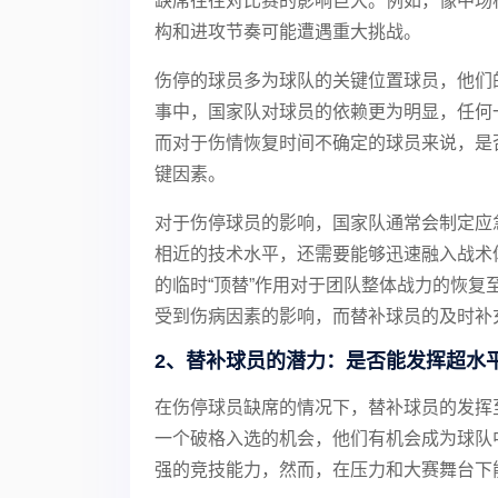
缺席往往对比赛的影响巨大。例如，像中场
构和进攻节奏可能遭遇重大挑战。
伤停的球员多为球队的关键位置球员，他们
事中，国家队对球员的依赖更为明显，任何
而对于伤情恢复时间不确定的球员来说，是
键因素。
对于伤停球员的影响，国家队通常会制定应
相近的技术水平，还需要能够迅速融入战术
的临时“顶替”作用对于团队整体战力的恢
受到伤病因素的影响，而替补球员的及时补
2、替补球员的潜力：是否能发挥超水
在伤停球员缺席的情况下，替补球员的发挥
一个破格入选的机会，他们有机会成为球队
强的竞技能力，然而，在压力和大赛舞台下