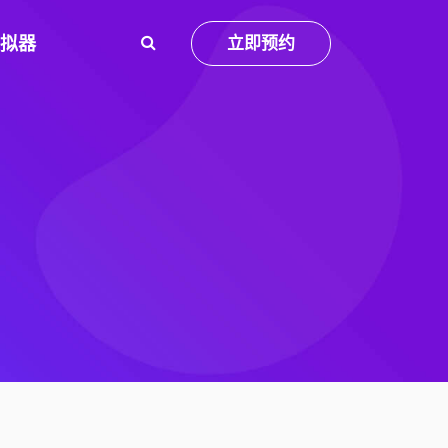
模拟器
立即预约