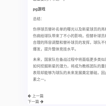
pg游戏
总结：
伤停球员替补名单的曝光以及新星球员的亮
伤病给球队带来了不小的影响，但替补球员
合理的阵容调整和替补球员的发挥，球队不
爆发，提升整体竞技水平。
未来，国家队在备战过程中将面临更多类似
如何挖掘新星的潜力，将成为教练团队的重
表现却能够为球队的未来发展奠定基础，因
素之一。
上一篇
下一篇