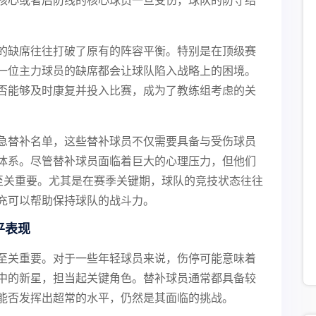
核心或者后防线的核心球员一旦受伤，球队的防守结
的缺席往往打破了原有的阵容平衡。特别是在顶级赛
一位主力球员的缺席都会让球队陷入战略上的困境。
否能够及时康复并投入比赛，成为了教练组考虑的关
急替补名单，这些替补球员不仅需要具备与受伤球员
体系。尽管替补球员面临着巨大的心理压力，但他们
复至关重要。尤其是在赛季关键期，球队的竞技状态往往
充可以帮助保持球队的战斗力。
平表现
至关重要。对于一些年轻球员来说，伤停可能意味着
中的新星，担当起关键角色。替补球员通常都具备较
能否发挥出超常的水平，仍然是其面临的挑战。