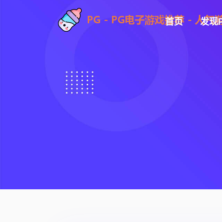
首页
发现p