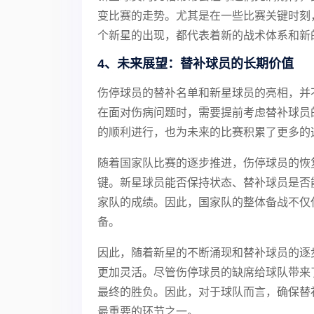
变比赛的走势。尤其是在一些比赛关键时刻
个新星的出现，都代表着新的战术体系和新
4、未来展望：替补球员的长期价值
伤停球员的替补名单和新星球员的亮相，并
在面对伤病问题时，需要提前考虑替补球员
的顺利进行，也为未来的比赛积累了更多的
随着国家队比赛的逐步推进，伤停球员的恢
键。新星球员能否保持状态、替补球员是否
家队的成绩。因此，国家队的整体备战不仅
备。
因此，随着新星的不断涌现和替补球员的逐
更加灵活。尽管伤停球员的缺席给球队带来
最终的胜负。因此，对于球队而言，确保替
最重要的环节之一。