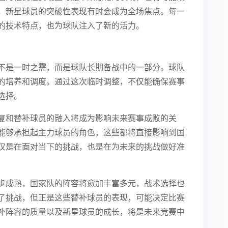
，新星球员的突破性表现有时会成为全场焦点。每一
的技术特点，也为球队注入了新的活力。
不是一时之需，而是球队长期备战中的一部分。球队
的培养和调度。通过这次临时调整，不仅能确保赛事
选择。
复和替补球员的融入将成为影响未来赛事成败的关
能够承担起主力球员的角色，这些都将直接影响到国
仅是在面对当下的挑战，也是在为未来的挑战做好准
步成熟，国家队的阵容将愈加丰富多元，战术选择也
了挑战，但正是这些替补球员的表现，可能决定比赛
补阵容的质量以及新星球员的成长，将是未来竞赛中