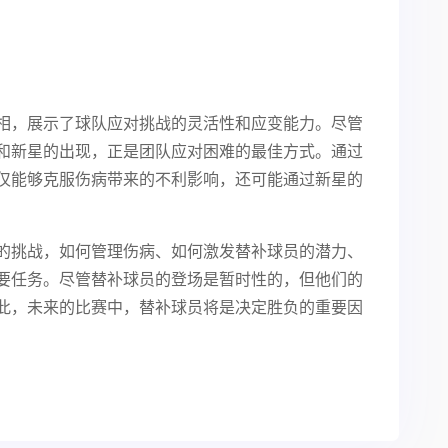
相，展示了球队应对挑战的灵活性和应变能力。尽管
和新星的出现，正是团队应对困难的最佳方式。通过
仅能够克服伤病带来的不利影响，还可能通过新星的
的挑战，如何管理伤病、如何激发替补球员的潜力、
要任务。尽管替补球员的登场是暂时性的，但他们的
此，未来的比赛中，替补球员将是决定胜负的重要因