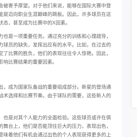
会被寄予厚望。对于他们来说，能够在国际大赛中登
能是迈向职业生涯巅峰的跳板。因此，许多球员在这
状态，甚至成为比赛中的X因素。
力也是一项重要任务。通过充分的训练和心理疏导，
力球员的缺失，发挥出应有的水平。比如，在过去的
定了比赛的胜负，他们的表现往往令人惊艳。因此，
影响比赛结果的重要因素。
出，成为国家队备战的重要组成部分。新星的登场通
战术选择和比赛节奏。由于球队的需要，这些新人的
，也是对其个人能力的全面检验。这些球员或许在俱
的舞台上，他们是否能顶住巨大的压力，表现出色，
意味着他们有机会通过出色的个人表现获得更多的上