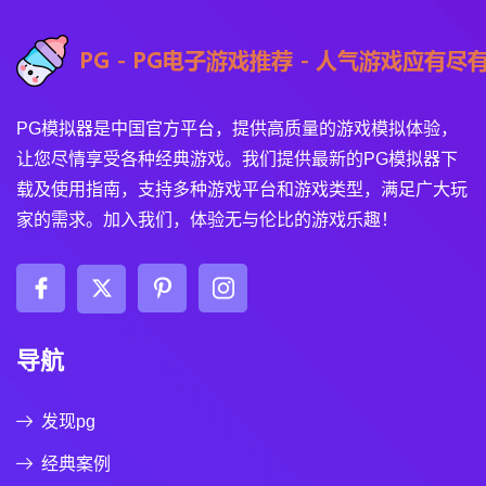
PG模拟器是中国官方平台，提供高质量的游戏模拟体验，
让您尽情享受各种经典游戏。我们提供最新的PG模拟器下
载及使用指南，支持多种游戏平台和游戏类型，满足广大玩
家的需求。加入我们，体验无与伦比的游戏乐趣！
导航
发现pg
经典案例