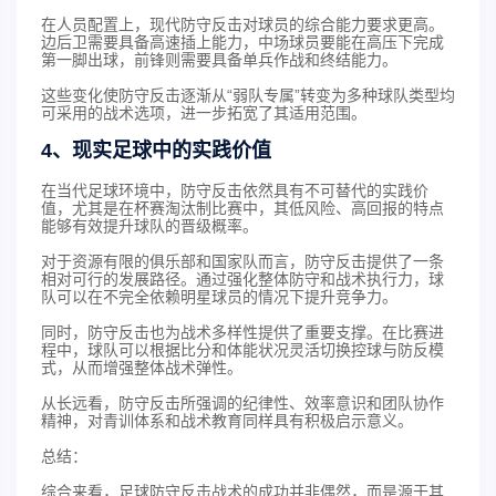
在人员配置上，现代防守反击对球员的综合能力要求更高。
边后卫需要具备高速插上能力，中场球员要能在高压下完成
第一脚出球，前锋则需要具备单兵作战和终结能力。
这些变化使防守反击逐渐从“弱队专属”转变为多种球队类型均
可采用的战术选项，进一步拓宽了其适用范围。
4、现实足球中的实践价值
在当代足球环境中，防守反击依然具有不可替代的实践价
值，尤其是在杯赛淘汰制比赛中，其低风险、高回报的特点
能够有效提升球队的晋级概率。
对于资源有限的俱乐部和国家队而言，防守反击提供了一条
相对可行的发展路径。通过强化整体防守和战术执行力，球
队可以在不完全依赖明星球员的情况下提升竞争力。
同时，防守反击也为战术多样性提供了重要支撑。在比赛进
程中，球队可以根据比分和体能状况灵活切换控球与防反模
式，从而增强整体战术弹性。
从长远看，防守反击所强调的纪律性、效率意识和团队协作
精神，对青训体系和战术教育同样具有积极启示意义。
总结：
综合来看，足球防守反击战术的成功并非偶然，而是源于其