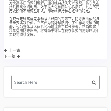
对比赛本质的深刻理解。通过经典战例可以发现，防守反击
始终围绕空间利用、效率最大化和团队协作展开，其在不同
历史阶段不断调整形式，却始终保持核心逻辑的稳定。
在现代足球高度竞争和战术趋同的背景下，防守反击依然具
备重要实践价值。它不仅为弱势球队提供了生存与突破的可
能，也为整体战术体系的构建提供了理性参考。正确理解并
科学运用防守反击，将有助于球队在复杂多变的足球环境中
实现可持续发展。
上一篇
下一篇