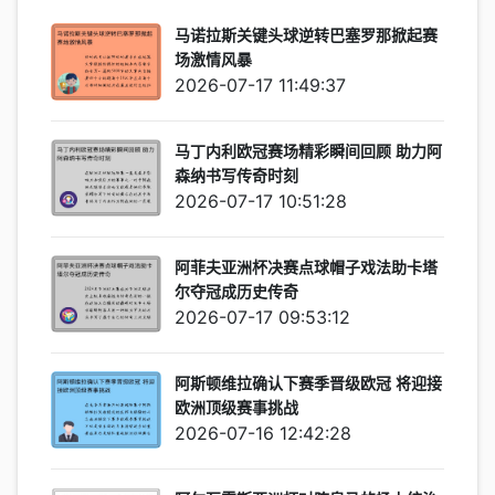
马诺拉斯关键头球逆转巴塞罗那掀起赛
场激情风暴
2026-07-17 11:49:37
马丁内利欧冠赛场精彩瞬间回顾 助力阿
森纳书写传奇时刻
2026-07-17 10:51:28
阿菲夫亚洲杯决赛点球帽子戏法助卡塔
尔夺冠成历史传奇
2026-07-17 09:53:12
阿斯顿维拉确认下赛季晋级欧冠 将迎接
欧洲顶级赛事挑战
2026-07-16 12:42:28