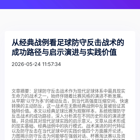
从经典战例看足球防守反击战术的
成功路径与启示演进与实践价值
2026-05-24 11:57:34
文章摘要：足球防守反击战术作为现代足球体系中最具现实
生命力的战术之一，始终伴随着比赛风格的演进不断发展。
从早期“以守为本”的被动反击，到当代高强度压缩空间、快速
转换的主动防反，这一战术在无数经典战例中反复被验证其
独特价值。本文以经典足球比赛为观察样本，系统梳理防守
反击战术的成功路径，深入分析其在不同历史阶段的演进逻
辑，并总结其对现代足球实践的启示意义。文章从战术形成
的现实基础、经典战例中的执行模式、战术演进的时代特征
以及防守反击在当代足球中的实践价值四个方面展开论述，
力图揭示防守反击为何能够在强弱对话、杯赛淘汰赛以及资