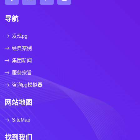
导航
发现pg
经典案例
集团新闻
服务宗旨
咨询pg模拟器
网站地图
SiteMap
找到我们