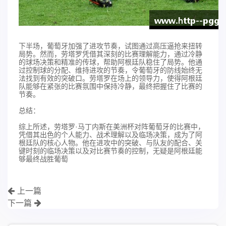
下半场，葡萄牙加强了进攻节奏，试图通过高压逼抢来扭转
局势。然而，劳塔罗凭借其深刻的比赛理解能力，通过冷静
的球场决策和精准的传球，帮助阿根廷队稳住了局势。他通
过控制球的分配、维持进攻的节奏，令葡萄牙的防线始终无
法找到有效的突破口。劳塔罗在场上的领导力，使得阿根廷
队能够在紧张的比赛氛围中保持冷静，最终把握住了比赛的
节奏。
总结：
综上所述，劳塔罗·马丁内斯在美洲杯对阵葡萄牙的比赛中，
凭借其出色的个人能力、战术理解以及临场决策，成为了阿
根廷队的核心人物。他在进攻中的突破、与队友的配合、关
键时刻的临场决策以及对比赛节奏的控制，无疑是阿根廷能
够最终战胜葡萄
上一篇
下一篇