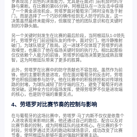
罗表现出了出色的决策能力，尤其是在面对门前机会时的冷
静与果断。在比赛的第65分钟，阿根廷队在一次反击中获得
了一个黄金进攻机会，劳塔罗面对葡萄牙门将时没有急于射
门，而是选择了一个巧妙的横传给到无人防守的队友，这一
决策虽然最终未能得分，但展现了他的团队意识和在关键时
刻的冷静头脑。
另一个关键时刻发生在比赛的最后阶段，当阿根廷队1-0领先
时，劳塔罗在门前迎接队友的传中，面对空门，他冷静推射
破门，为球队锁定了胜局。这一进球不仅体现了劳塔罗的进
攻嗅觉，也展示了他在临场关键时刻的执行力。相比起那些
仅仅依赖个人能力的前锋，劳塔罗的临场决策更加成熟且理
智，这为阿根廷队带来了更多的胜算。
此外，劳塔罗在比赛中的防守贡献也不容忽视。虽然作为前
锋，他的主要职责是进攻，但在面对葡萄牙的反击时，劳塔
罗也积极回撤参与防守。他在比赛中的积极拼抢和对传球线
路的封堵，为球队减轻了防守端的压力，避免了葡萄牙的进
攻突破。这种全方位的临场发挥，使得劳塔罗不仅是进攻端
的核心，也是防守端的重要支点。
4、劳塔罗对比赛节奏的控制与影响
在与葡萄牙的这场比赛中，劳塔罗·马丁内斯不仅仅是依靠个
人进攻表现来影响比赛，他还通过自己的跑位、配合以及对
比赛节奏的控制，成为阿根廷队的战术核心。在比赛的多个
时段，劳塔罗通过灵活的跑动和球场意识，成功改变了比赛
节奏，使阿根廷队能够在面对强敌时掌握主动。