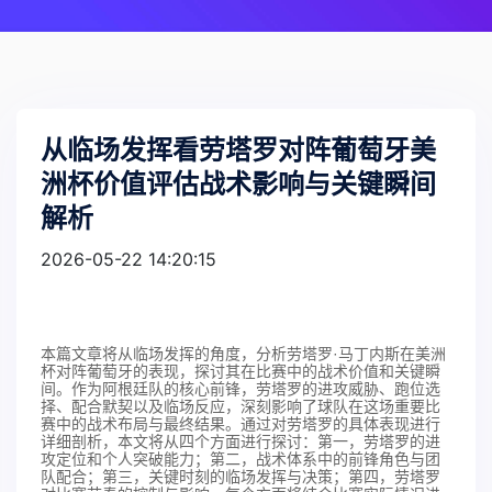
从临场发挥看劳塔罗对阵葡萄牙美
洲杯价值评估战术影响与关键瞬间
解析
2026-05-22 14:20:15
本篇文章将从临场发挥的角度，分析劳塔罗·马丁内斯在美洲
杯对阵葡萄牙的表现，探讨其在比赛中的战术价值和关键瞬
间。作为阿根廷队的核心前锋，劳塔罗的进攻威胁、跑位选
择、配合默契以及临场反应，深刻影响了球队在这场重要比
赛中的战术布局与最终结果。通过对劳塔罗的具体表现进行
详细剖析，本文将从四个方面进行探讨：第一，劳塔罗的进
攻定位和个人突破能力；第二，战术体系中的前锋角色与团
队配合；第三，关键时刻的临场发挥与决策；第四，劳塔罗