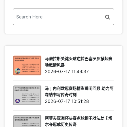
马诺拉斯关键头球逆转巴塞罗那掀起赛
场激情风暴
2026-07-17 11:49:37
马丁内利欧冠赛场精彩瞬间回顾 助力阿
森纳书写传奇时刻
2026-07-17 10:51:28
阿菲夫亚洲杯决赛点球帽子戏法助卡塔
尔夺冠成历史传奇