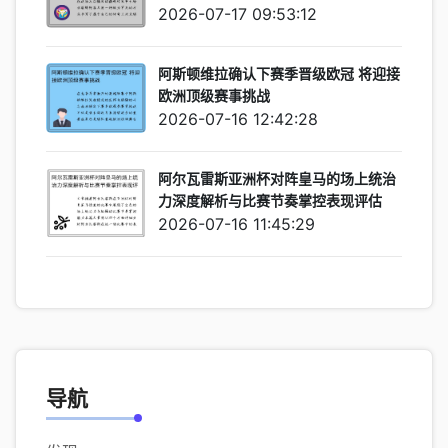
2026-07-17 09:53:12
阿斯顿维拉确认下赛季晋级欧冠 将迎接
欧洲顶级赛事挑战
2026-07-16 12:42:28
阿尔瓦雷斯亚洲杯对阵皇马的场上统治
力深度解析与比赛节奏掌控表现评估
2026-07-16 11:45:29
导航