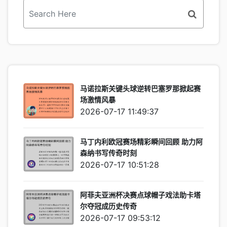
马诺拉斯关键头球逆转巴塞罗那掀起赛
场激情风暴
2026-07-17 11:49:37
马丁内利欧冠赛场精彩瞬间回顾 助力阿
森纳书写传奇时刻
2026-07-17 10:51:28
阿菲夫亚洲杯决赛点球帽子戏法助卡塔
尔夺冠成历史传奇
2026-07-17 09:53:12