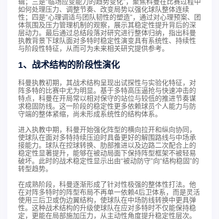
辑；三是“临场应变能力的趋势变化”，聚焦科曼在比赛过程中
如何处理压力、调整节奏、改变局势以强化球队整体连续
性；四是“心理调适与团队韧性的塑造”，通过对心理预案、团
体氛围及压力管理机制的观察，展示其稳定性提升背后的深
层动力。最后通过总结段落对研究进行整体归纳，指出科曼
执教背景下球队面对多特时稳定性演变具有系统性、持续性
与阶段性特征，从而可为未来相关研究提供参考。
1、战术结构的阶段性演化
科曼执教初期，其战术结构呈现出试探性与实验化特征，对
阵多特的比赛中尤为明显。基于多特高压逼抢与快速冲击的
特点，科曼在开局常以相对保守的站位与较低的推进节奏谋
求稳固防线。这一阶段的稳定性更多依赖球员个人能力与防
守端的整体紧缩，尚未形成系统性的结构体系。
进入执教中期，科曼开始强化阵型的横向拉开和纵向协同，
使球队在面对多特持续压迫时具备更好的解围路线与中场承
接能力。球队在控球转换、肋部推进以及边路二次配合上的
稳定性显著提升，能够在被动局面下保持阵型框架不被轻易
破坏。此时的战术稳定性显示出由“被动防守”向“结构稳固”的
转型趋势。
在成熟阶段，科曼逐渐形成了针对性极强的整体性打法。他
在对阵多特时的阵型布局不再单一依赖4后卫体系，而是灵活
使用三后卫或伪边翼结构，使球队在中场防线转换中更具弹
性。这种战术结构的升级使球队在应对多特时不仅能保持稳
定，更能在局部施加压力，从主动性角度提升稳定性层次。