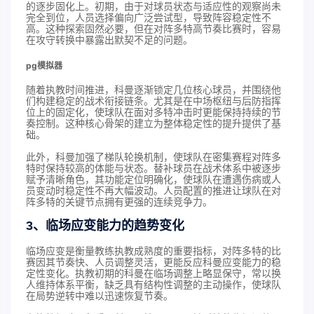
的逐步固化上。初期，由于对球员状态与适应性的观察尚未
完全到位，人员选择偏向广泛尝试型，导致阵容稳定性不
高。这种探索固然必要，但在对阵多特高节奏比赛时，容易
在攻守转换中暴露出默契不足的问题。
pg模拟器
随着执教时间推进，科曼逐渐锁定几位核心球员，并围绕他
们构建稳定的战术衔接链条。尤其是在中场枢纽与后防指挥
位上的固定化，使球队在面对多特冲击时更能保持持续的节
奏控制。这种核心骨架的建立为整体稳定性的提升提供了基
础。
此外，科曼加强了梯队轮换机制，使球队在密集赛程对阵多
特时保持较高的体能与状态。替补球员在战术体系中被逐步
赋予清晰角色，其功能定位明确化，使球队在遭遇伤病或人
员变动时稳定性不再大幅波动。人员配置的推进让球队在对
阵多特的关键节点拥有更强的连续竞争力。
3、临场应变能力的趋势变化
临场应变是衡量教练执教成熟度的重要指标，对阵多特的比
赛因其节奏快、人员调整灵活，更能反应科曼应变能力的稳
定性变化。执教初期的科曼在临场调整上略显保守，常以换
人维持体系平衡，缺乏具有结构性调整的主动操作，使球队
在局势逆转中难以迅速恢复节奏。