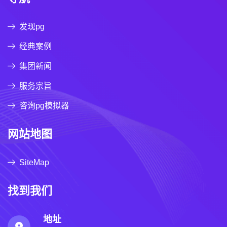
发现pg
经典案例
集团新闻
服务宗旨
咨询pg模拟器
网站地图
SiteMap
找到我们
地址