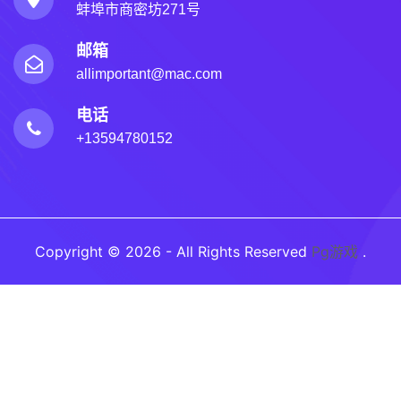
蚌埠市商密坊271号
邮箱
allimportant@mac.com
电话
+13594780152
Copyright © 2026 - All Rights Reserved
Pg游戏
.