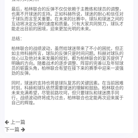
最后，柏林联合的反弹不仅仅依赖于主教练和球员的调整，
也离不开球迷的支持。正如科赫所说，球迷的耐心和信任对
于球队而言至关重要。在未来的比赛中，球队和球迷之间的
互动将决定反弹的速度和质量。只有大家共同努力，球队才
能走出目前的困境，迎来更加光明的未来。
总结：
柏林联合的战绩波动，虽然给球迷带来了不小的困扰，但正
如主帅科赫所言，球队的反弹只是时间问题。科赫对球队的
信心以及他对未来发展的规划，都为柏林联合的复苏提供了
明确的方向。随着战术的逐步调整、阵容的完善以及年轻球
员的崭露头角，柏林联合有望在接下来的赛季中迎来一波强
劲的反弹。
同时，球迷的支持也将是球队复苏的关键因素。在当前困难
时刻，科赫和球队依然需要球迷的理解和鼓励。柏林联合的
未来充满希望，尽管前路坎坷，但只要球队和球迷携手同
行，战绩波动终将成为过去，柏林联合也定能再次迎来属于
自己的辉煌。
上一篇
下一篇