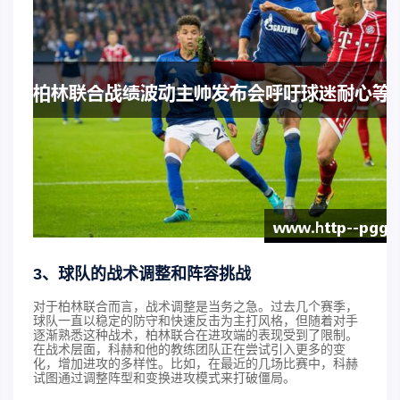
3、球队的战术调整和阵容挑战
对于柏林联合而言，战术调整是当务之急。过去几个赛季，
球队一直以稳定的防守和快速反击为主打风格，但随着对手
逐渐熟悉这种战术，柏林联合在进攻端的表现受到了限制。
在战术层面，科赫和他的教练团队正在尝试引入更多的变
化，增加进攻的多样性。比如，在最近的几场比赛中，科赫
试图通过调整阵型和变换进攻模式来打破僵局。