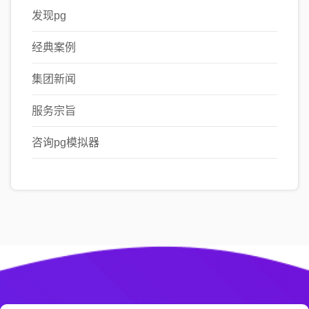
发现pg
经典案例
集团新闻
服务宗旨
咨询pg模拟器