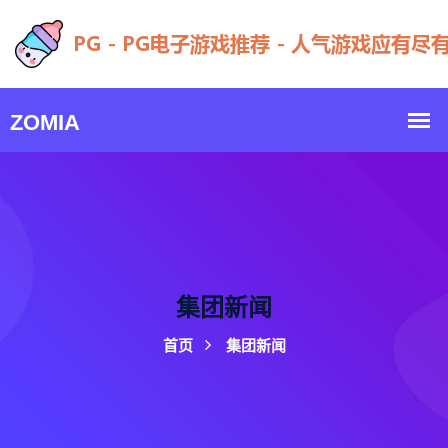
集团新闻
首页
集团新闻