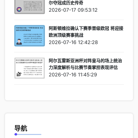
尔夺冠成历史传奇
2026-07-17 09:53:12
阿斯顿维拉确认下赛季晋级欧冠 将迎接
欧洲顶级赛事挑战
2026-07-16 12:42:28
阿尔瓦雷斯亚洲杯对阵皇马的场上统治
力深度解析与比赛节奏掌控表现评估
2026-07-16 11:45:29
导航