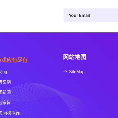
网站地图
现pg
SiteMap
典案例
团新闻
务宗旨
询pg模拟器