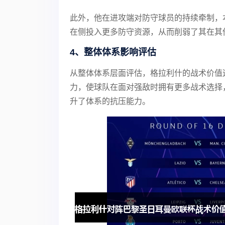
此外，他在进攻端对防守球员的持续牵制，
在侧投入更多防守资源，从而削弱了其在其
4、整体体系影响评估
从整体体系层面评估，格拉利什的战术价值
力，使球队在面对强敌时拥有更多战术选择
升了体系的抗压能力。