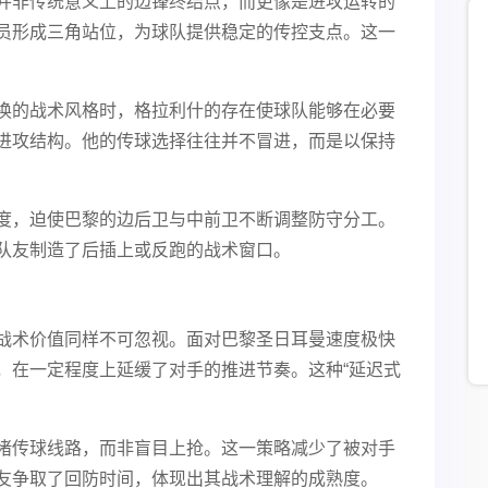
并非传统意义上的边锋终结点，而更像是进攻运转的
员形成三角站位，为球队提供稳定的传控支点。这一
换的战术风格时，格拉利什的存在使球队能够在必要
进攻结构。他的传球选择往往并不冒进，而是以保持
度，迫使巴黎的边后卫与中前卫不断调整防守分工。
队友制造了后插上或反跑的战术窗口。
战术价值同样不可忽视。面对巴黎圣日耳曼速度极快
，在一定程度上延缓了对手的推进节奏。这种“延迟式
堵传球线路，而非盲目上抢。这一策略减少了被对手
友争取了回防时间，体现出其战术理解的成熟度。