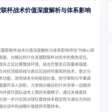
欧联杯战术价值深度解析与体系影响
耳曼欧联杯战术价值深度解析与体系影响评估”为核心研
高度，对格拉利什在关键欧联杯对抗中的角色定位、
首先立足比赛整体环境，结合巴黎圣日耳曼高强度、
在对抗顶级防线与高位压迫时所展现的技术、意识与
术功能、进攻体系中的枢纽价值、防守牵制与节奏调
面展开深入剖析，力求揭示格拉利什并非单一边路突
构并提升团队战术上限的关键棋子。通过多维度拆
也进一步讨论其对球队整体体系稳定性与演化方向的
强对话中的战略价值提供完整样本。