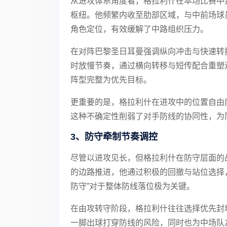
从进攻体系角度看，格拉利什在本场比赛中
枢纽。他频繁内收至肋部区域，与中前场球
角色定位，有效缓解了中路组织压力。
在对阵巴黎圣日耳曼强调纵向冲击与快速转
时放慢节奏，通过横向转移与短传配合重塑
阵型完整为优先目标。
更重要的是，格拉利什在进攻中的位置自由
这种不确定性削弱了对手防线的协同性，为
3、防守牵制节奏调控
尽管以进攻见长，但格拉利什在防守层面的
的边路推进，他通过积极的回撤与站位选择
防守”对于整体防线落位极为关键。
在由攻转守阶段，格拉利什往往选择优先封
一脚出球打穿防线的风险，同时也为中场队