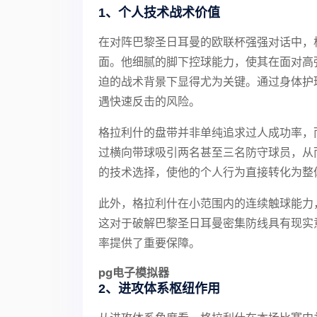
1、个人技术战术价值
在对阵巴黎圣日耳曼的欧联杯强强对话中，
面。他细腻的脚下控球能力，使其在面对高
迫的战术背景下显得尤为关键。通过身体护
遇快速反击的风险。
格拉利什的盘带并非单纯追求过人成功率，
过横向带球吸引两名甚至三名防守球员，从
的技术选择，使他的个人行为直接转化为整
此外，格拉利什在小范围内的连续触球能力
这对于破解巴黎圣日耳曼密集防线具有现实
率提供了重要保障。
pg电子模拟器
2、进攻体系枢纽作用