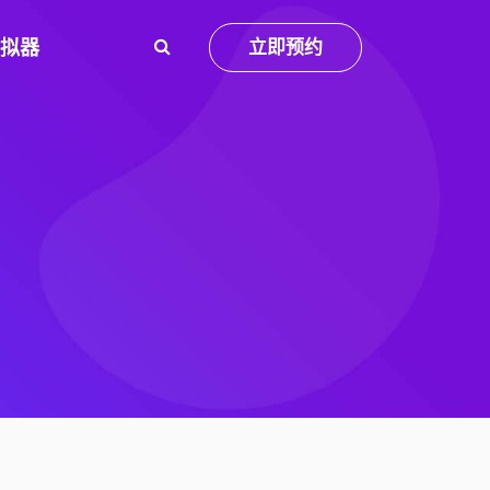
模拟器
立即预约