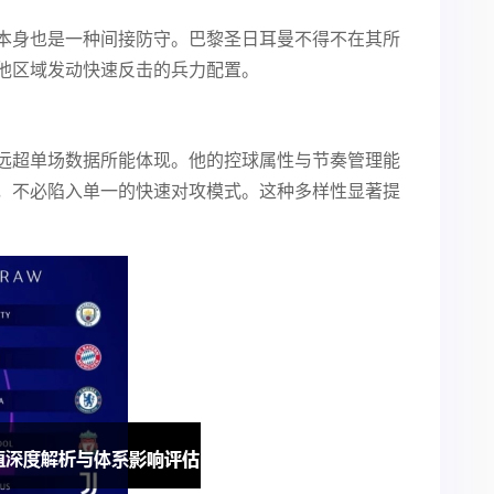
本身也是一种间接防守。巴黎圣日耳曼不得不在其所
他区域发动快速反击的兵力配置。
远超单场数据所能体现。他的控球属性与节奏管理能
，不必陷入单一的快速对攻模式。这种多样性显著提