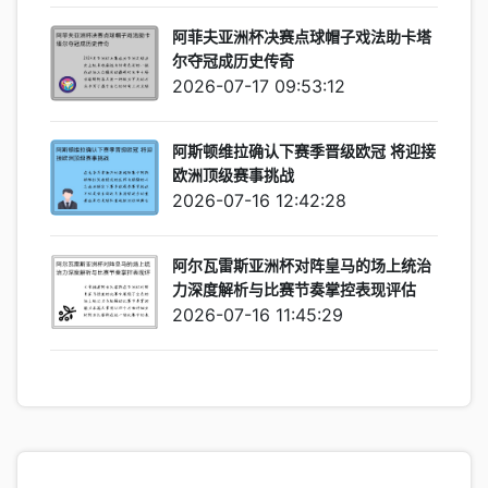
阿菲夫亚洲杯决赛点球帽子戏法助卡塔
尔夺冠成历史传奇
2026-07-17 09:53:12
阿斯顿维拉确认下赛季晋级欧冠 将迎接
欧洲顶级赛事挑战
2026-07-16 12:42:28
阿尔瓦雷斯亚洲杯对阵皇马的场上统治
力深度解析与比赛节奏掌控表现评估
2026-07-16 11:45:29