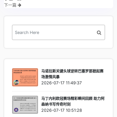
下一篇
马诺拉斯关键头球逆转巴塞罗那掀起赛
场激情风暴
2026-07-17 11:49:37
马丁内利欧冠赛场精彩瞬间回顾 助力阿
森纳书写传奇时刻
2026-07-17 10:51:28