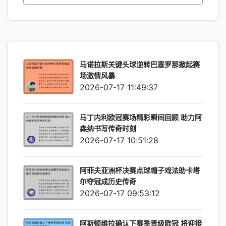
马诺拉斯关键头球逆转巴塞罗那掀起赛
场激情风暴
2026-07-17 11:49:37
马丁内利欧冠赛场精彩瞬间回顾 助力阿
森纳书写传奇时刻
2026-07-17 10:51:28
阿菲夫亚洲杯决赛点球帽子戏法助卡塔
尔夺冠成历史传奇
2026-07-17 09:53:12
阿斯顿维拉确认下赛季晋级欧冠 将迎接