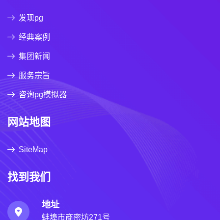
发现pg
经典案例
集团新闻
服务宗旨
咨询pg模拟器
网站地图
SiteMap
找到我们
地址
蚌埠市商密坊271号