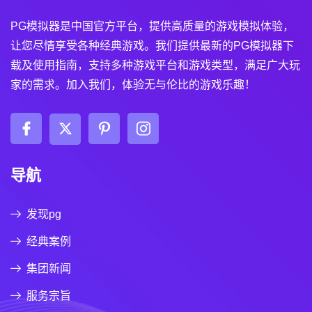
PG模拟器是中国官方平台，提供高质量的游戏模拟体验，
让您尽情享受各种经典游戏。我们提供最新的PG模拟器下
载及使用指南，支持多种游戏平台和游戏类型，满足广大玩
家的需求。加入我们，体验无与伦比的游戏乐趣！
导航
发现pg
经典案例
集团新闻
服务宗旨