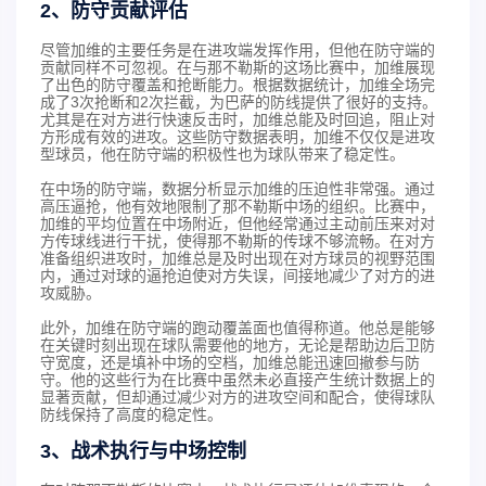
2、防守贡献评估
尽管加维的主要任务是在进攻端发挥作用，但他在防守端的
贡献同样不可忽视。在与那不勒斯的这场比赛中，加维展现
了出色的防守覆盖和抢断能力。根据数据统计，加维全场完
成了3次抢断和2次拦截，为巴萨的防线提供了很好的支持。
尤其是在对方进行快速反击时，加维总能及时回追，阻止对
方形成有效的进攻。这些防守数据表明，加维不仅仅是进攻
型球员，他在防守端的积极性也为球队带来了稳定性。
在中场的防守端，数据分析显示加维的压迫性非常强。通过
高压逼抢，他有效地限制了那不勒斯中场的组织。比赛中，
加维的平均位置在中场附近，但他经常通过主动前压来对对
方传球线进行干扰，使得那不勒斯的传球不够流畅。在对方
准备组织进攻时，加维总是及时出现在对方球员的视野范围
内，通过对球的逼抢迫使对方失误，间接地减少了对方的进
攻威胁。
此外，加维在防守端的跑动覆盖面也值得称道。他总是能够
在关键时刻出现在球队需要他的地方，无论是帮助边后卫防
守宽度，还是填补中场的空档，加维总能迅速回撤参与防
守。他的这些行为在比赛中虽然未必直接产生统计数据上的
显著贡献，但却通过减少对方的进攻空间和配合，使得球队
防线保持了高度的稳定性。
3、战术执行与中场控制