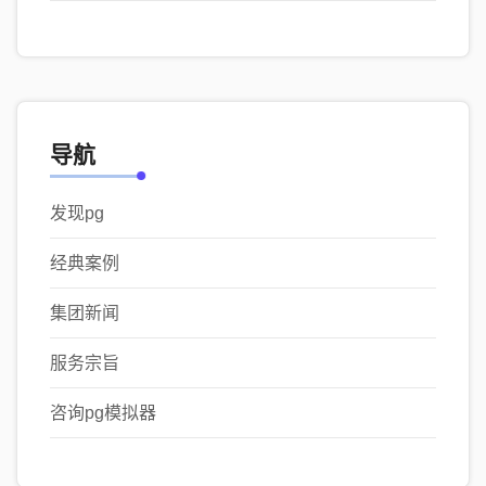
导航
发现pg
经典案例
集团新闻
服务宗旨
咨询pg模拟器