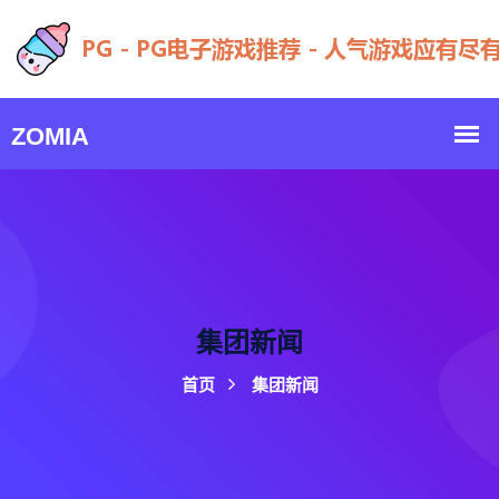
集团新闻
首页
集团新闻