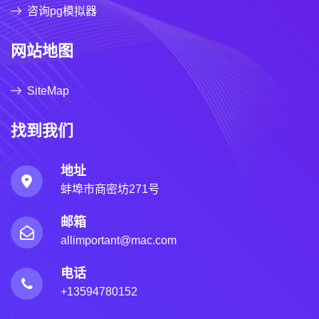
咨询pg模拟器
网站地图
SiteMap
找到我们
地址
蚌埠市商密坊271号
邮箱
allimportant@mac.com
电话
+13594780152