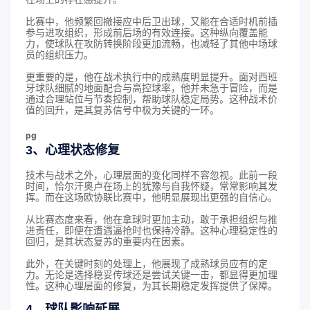
比赛中，他频繁回撤接应中后卫出球，又能在合适时机前插
参与进攻组织，形成前后场的有效连接。这种纵向覆盖能
力，使球队在攻防转换阶段更加流畅，也减轻了其他中场球
员的组织压力。
更重要的是，他在战术执行中的成熟度明显提升。面对西班
牙球队细腻的地面配合与高控球率，他并未急于冒险，而是
通过合理站位与节奏控制，帮助球队稳定局势。这种战术价
值的回升，是其复苏信号中极为关键的一环。
pg
3、心理状态修复
技术与战术之外，心理层面的变化同样不容忽视。此前一段
时间，恰尔汗奥卢在场上的犹豫与自我怀疑，常常影响其发
挥。而在这场欧协联比赛中，他明显展现出更强的自信心。
从比赛态度来看，他在拿球时更加主动，敢于承担组织与推
进责任，即便在遭遇逼抢时也保持冷静。这种心理稳定性的
回归，是其状态复苏的重要内在因素。
此外，在关键时刻的处理上，他展现了成熟球员应有的定
力。无论是选择稳妥传球还是尝试关键一击，都显得更加理
性。这种心理层面的修复，为其长期稳定发挥提供了保障。
4、球队影响延展