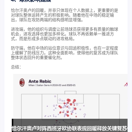
恰尔汗奥卢的回暖，并非只体现在个人数据上，更重要的是
对球队整体运转产生的积极影响。随着他在中场的稳定输
出，球队在攻防两端的结构感明显增强。
进攻端，他的组织与调度让前场球员获得更多有质量的触球
机会，进攻选择也更加多样化。球队不再依赖单一推进方
式，而是形成多点联动的进攻格局。
防守端，他在中场的站位意识与回追积极性，也在一定程度
上缓解了防线压力。这种全面影响，使得他的复苏成为球队
整体状态回升的重要催化剂。
总结：