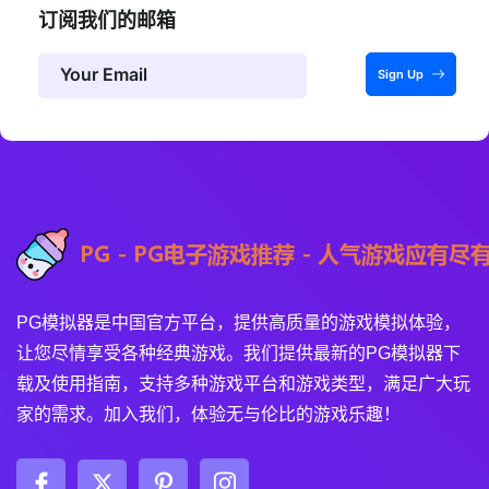
订阅我们的邮箱
Sign Up
PG模拟器是中国官方平台，提供高质量的游戏模拟体验，
让您尽情享受各种经典游戏。我们提供最新的PG模拟器下
载及使用指南，支持多种游戏平台和游戏类型，满足广大玩
家的需求。加入我们，体验无与伦比的游戏乐趣！