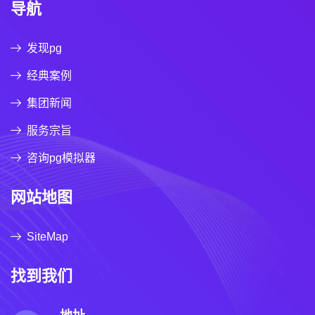
导航
发现pg
经典案例
集团新闻
服务宗旨
咨询pg模拟器
网站地图
SiteMap
找到我们