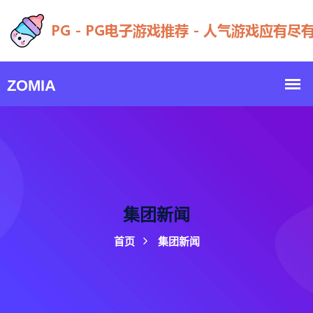
集团新闻
首页
集团新闻