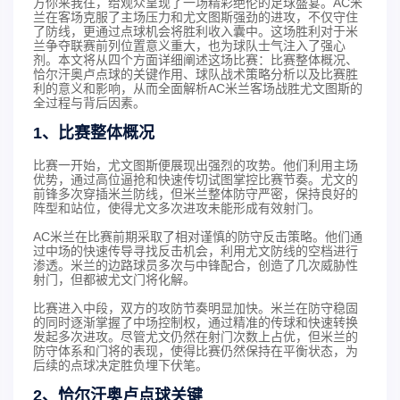
方你来我往，给观众呈现了一场精彩绝伦的足球盛宴。AC米
兰在客场克服了主场压力和尤文图斯强劲的进攻，不仅守住
了防线，更通过点球机会将胜利收入囊中。这场胜利对于米
兰争夺联赛前列位置意义重大，也为球队士气注入了强心
剂。本文将从四个方面详细阐述这场比赛：比赛整体概况、
恰尔汗奥卢点球的关键作用、球队战术策略分析以及比赛胜
利的意义和影响，从而全面解析AC米兰客场战胜尤文图斯的
全过程与背后因素。
1、比赛整体概况
比赛一开始，尤文图斯便展现出强烈的攻势。他们利用主场
优势，通过高位逼抢和快速传切试图掌控比赛节奏。尤文的
前锋多次穿插米兰防线，但米兰整体防守严密，保持良好的
阵型和站位，使得尤文多次进攻未能形成有效射门。
AC米兰在比赛前期采取了相对谨慎的防守反击策略。他们通
过中场的快速传导寻找反击机会，利用尤文防线的空档进行
渗透。米兰的边路球员多次与中锋配合，创造了几次威胁性
射门，但都被尤文门将化解。
比赛进入中段，双方的攻防节奏明显加快。米兰在防守稳固
的同时逐渐掌握了中场控制权，通过精准的传球和快速转换
发起多次进攻。尽管尤文仍然在射门次数上占优，但米兰的
防守体系和门将的表现，使得比赛仍然保持在平衡状态，为
后续的点球决定胜负埋下伏笔。
2、恰尔汗奥卢点球关键