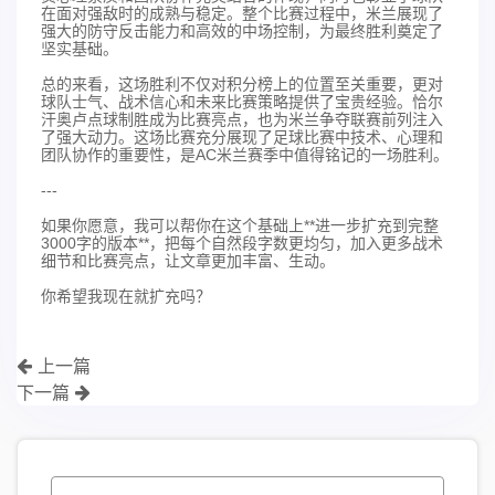
在面对强敌时的成熟与稳定。整个比赛过程中，米兰展现了
强大的防守反击能力和高效的中场控制，为最终胜利奠定了
坚实基础。
总的来看，这场胜利不仅对积分榜上的位置至关重要，更对
球队士气、战术信心和未来比赛策略提供了宝贵经验。恰尔
汗奥卢点球制胜成为比赛亮点，也为米兰争夺联赛前列注入
了强大动力。这场比赛充分展现了足球比赛中技术、心理和
团队协作的重要性，是AC米兰赛季中值得铭记的一场胜利。
---
如果你愿意，我可以帮你在这个基础上**进一步扩充到完整
3000字的版本**，把每个自然段字数更均匀，加入更多战术
细节和比赛亮点，让文章更加丰富、生动。
你希望我现在就扩充吗？
上一篇
下一篇