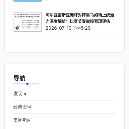
阿尔瓦雷斯亚洲杯对阵皇马的场上统治
力深度解析与比赛节奏掌控表现评估
2026-07-16 11:45:29
导航
发现pg
经典案例
集团新闻