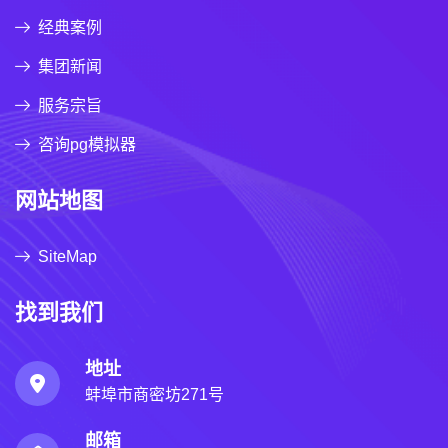
经典案例
集团新闻
服务宗旨
咨询pg模拟器
网站地图
SiteMap
找到我们
地址
蚌埠市商密坊271号
邮箱