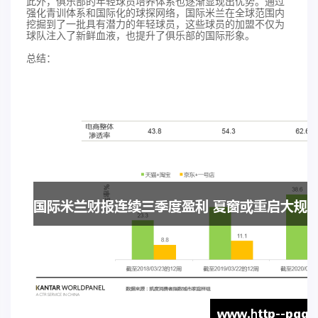
此外，俱乐部的年轻球员培养体系也逐渐显现出优势。通过
强化青训体系和国际化的球探网络，国际米兰在全球范围内
挖掘到了一批具有潜力的年轻球员，这些球员的加盟不仅为
球队注入了新鲜血液，也提升了俱乐部的国际形象。
总结：