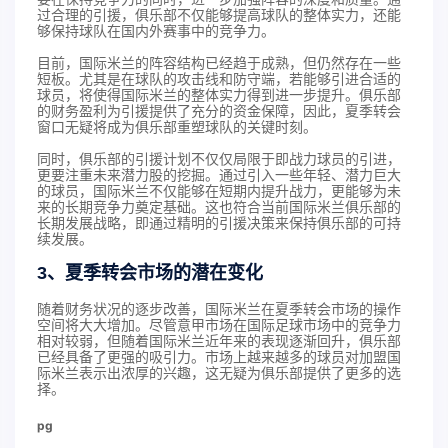
过合理的引援，俱乐部不仅能够提高球队的整体实力，还能
够保持球队在国内外赛事中的竞争力。
目前，国际米兰的阵容结构已经趋于成熟，但仍然存在一些
短板。尤其是在球队的攻击线和防守端，若能够引进合适的
球员，将使得国际米兰的整体实力得到进一步提升。俱乐部
的财务盈利为引援提供了充分的资金保障，因此，夏季转会
窗口无疑将成为俱乐部重塑球队的关键时刻。
同时，俱乐部的引援计划不仅仅局限于即战力球员的引进，
更要注重未来潜力股的挖掘。通过引入一些年轻、潜力巨大
的球员，国际米兰不仅能够在短期内提升战力，更能够为未
来的长期竞争力奠定基础。这也符合当前国际米兰俱乐部的
长期发展战略，即通过精明的引援决策来保持俱乐部的可持
续发展。
3、夏季转会市场的潜在变化
随着财务状况的逐步改善，国际米兰在夏季转会市场的操作
空间将大大增加。尽管意甲市场在国际足球市场中的竞争力
相对较弱，但随着国际米兰近年来的表现逐渐回升，俱乐部
已经具备了更强的吸引力。市场上越来越多的球员对加盟国
际米兰表示出浓厚的兴趣，这无疑为俱乐部提供了更多的选
择。
pg