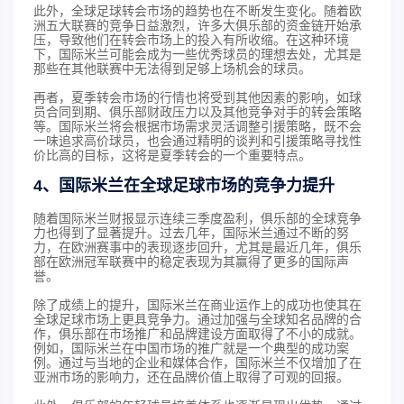
此外，全球足球转会市场的趋势也在不断发生变化。随着欧
洲五大联赛的竞争日益激烈，许多大俱乐部的资金链开始承
压，导致他们在转会市场上的投入有所收缩。在这种环境
下，国际米兰可能会成为一些优秀球员的理想去处，尤其是
那些在其他联赛中无法得到足够上场机会的球员。
再者，夏季转会市场的行情也将受到其他因素的影响，如球
员合同到期、俱乐部财政压力以及其他竞争对手的转会策略
等。国际米兰将会根据市场需求灵活调整引援策略，既不会
一味追求高价球员，也会通过精明的谈判和引援策略寻找性
价比高的目标，这将是夏季转会的一个重要特点。
4、国际米兰在全球足球市场的竞争力提升
随着国际米兰财报显示连续三季度盈利，俱乐部的全球竞争
力也得到了显著提升。过去几年，国际米兰通过不断的努
力，在欧洲赛事中的表现逐步回升，尤其是最近几年，俱乐
部在欧洲冠军联赛中的稳定表现为其赢得了更多的国际声
誉。
除了成绩上的提升，国际米兰在商业运作上的成功也使其在
全球足球市场上更具竞争力。通过加强与全球知名品牌的合
作，俱乐部在市场推广和品牌建设方面取得了不小的成就。
例如，国际米兰在中国市场的推广就是一个典型的成功案
例。通过与当地的企业和媒体合作，国际米兰不仅增加了在
亚洲市场的影响力，还在品牌价值上取得了可观的回报。