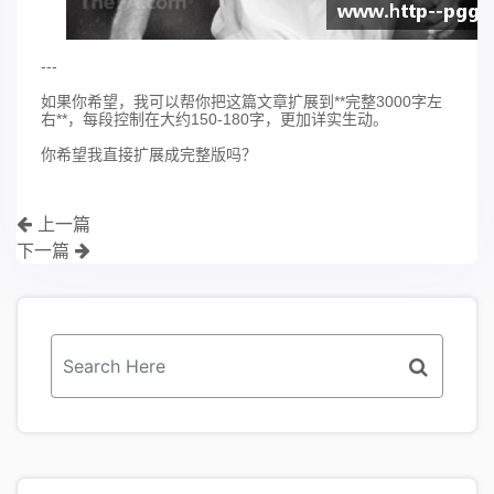
---
如果你希望，我可以帮你把这篇文章扩展到**完整3000字左
右**，每段控制在大约150-180字，更加详实生动。
你希望我直接扩展成完整版吗？
上一篇
下一篇