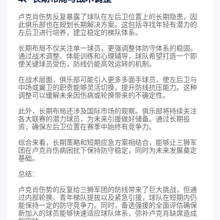
卢克肖伤势反复暴露了球队在左后卫位置上的长期隐患，因
此俱乐部也在规划长期解决方案。这包括寻找年轻有潜力的
左后卫进行培养，建立稳定的梯队体系。
长期布局不仅关注单一球员，更强调整体防守体系的稳固。
通过战术调整、体能训练和心理辅导，球队希望打造一个即
使关键球员受伤，防线仍能高效运转的机制。
在战术层面，俱乐部可能引入更多多面手球员，使左后卫与
中场或翼卫的职责能够灵活切换，提升防线抗压能力。这种
调整可以缓解未来因伤病或轮换带来的不确定性。
此外，长期布局还涉及国际市场的观察。俱乐部将持续关注
各大联赛的潜力球员，为未来引援做好储备。通过长期投
资，确保左后卫位置在赛季中始终有竞争力。
综合来看，长期策略和短期应急方案相结合，能够让三狮军
团在卢克肖伤病困扰下保持防守稳定，同时为未来发展奠定
基础。
总结：
卢克肖伤势的反复给三狮军团的防线带来了巨大挑战，但通
过内部轮换、青年梯队提拔以及紧急引援，球队在短期内仍
能保持一定的防守竞争力。同时，备选强援的全面评估确保
新加入的球员能够快速适应球队体系，弥补卢克肖缺席造成