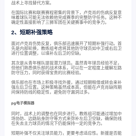
战术上寻找替代方案。
在国际比赛和联赛赛程密集的背景下，卢克肖的伤病反复意
味着球队可能无法依赖他完成赛季的完整防守任务。这种不
确定性直接影响了三狮军团在关键赛事中的竞争力。
2、短期补强策略
面对卢克肖伤势反复，俱乐部迅速展开了短期补强行动。首
先是内部轮换，教练组考虑将其他防守球员如中卫或右后卫
进行位置调整，以填补左后卫的空缺。
其次是从青年梯队提拔潜力球员。虽然青年球员经验不足，
但他们熟悉俱乐部的战术体系，可以在一定程度上缓解左路
防守压力，同时获得宝贵的比赛经验。
俱乐部也在市场上积极寻找外援，通过短期租借或转会来补
强左后卫位置。这种策略虽然成本高，但能在卢克肖缺阵期
间保持防线的稳定性，避免防守漏洞过多。
pg电子模拟器
同时，战术上的调整也在同步进行。教练组可能通过增加中
场协防、边路贴身防守等方式来弥补左后卫空缺，确保防线
在失去主力球员的情况下仍能保持一定的竞争力。
短期补强不仅关注球员能力，更要考虑适应性。新援是否能