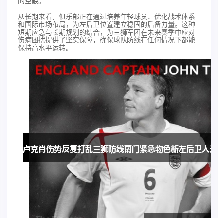
的空缺。
从长期来看，俱乐部正在通过培养年轻球员、优化战术体系
和国际市场布局，为左后卫位置建立稳固的后备力量。这种
短期应急与长期规划的结合，为三狮军团在未来赛季中应对
伤病困扰提供了坚实保障，确保球队防线在任何情况下都能
保持高水平运转。