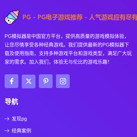
PG模拟器是中国官方平台，提供高质量的游戏模拟体验，
让您尽情享受各种经典游戏。我们提供最新的PG模拟器下
载及使用指南，支持多种游戏平台和游戏类型，满足广大玩
家的需求。加入我们，体验无与伦比的游戏乐趣！
导航
发现pg
经典案例