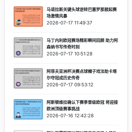
马诺拉斯关键头球逆转巴塞罗那掀起赛
场激情风暴
2026-07-17 11:49:37
马丁内利欧冠赛场精彩瞬间回顾 助力阿
森纳书写传奇时刻
2026-07-17 10:51:28
阿菲夫亚洲杯决赛点球帽子戏法助卡塔
尔夺冠成历史传奇
2026-07-17 09:53:12
阿斯顿维拉确认下赛季晋级欧冠 将迎接
欧洲顶级赛事挑战
2026-07-16 12:42:28