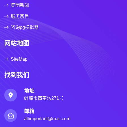
集团新闻
服务宗旨
咨询pg模拟器
网站地图
SiteMap
找到我们
地址
蚌埠市商密坊271号
邮箱
allimportant@mac.com