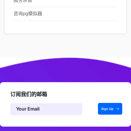
服务宗旨
咨询pg模拟器
订阅我们的邮箱
Sign Up