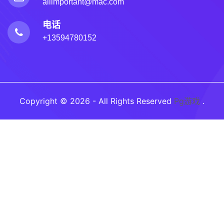
allimportant@mac.com
电话
+13594780152
Copyright © 2026 - All Rights Reserved
Pg游戏
.