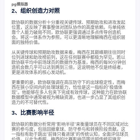
pg模拟器
2、组织创造力对照
欧协联的数据分析十分重视关键传球、预期助攻和进攻发起
位置，这反映了赛事整体对团队协作的高度依赖。与单纯依
靠个人能力破局不同，欧协联更强调通过多点传导创造机
会。将这一体系作为参照，可以更清晰地理解梅西在组织层
面的独特价值。
从关键传球和预期助攻数据来看，梅西在其巅峰期往往同时
位列进球和助攻榜前列，这在任何联赛中都极为罕见。若以
欧协联平均中前场球员的数据作为基准，梅西的每90分钟创
造机会数几乎可以达到两到三倍，这说明他不仅是终结者，
更是进攻体系的核心发动机。
更重要的是，欧协联强调在高压防守下的出球稳定性，而梅
西在狭小空间内的处理球能力，恰恰是这一指标的“极值体
现”。他能够在多人包夹下完成有效传球，这种能力在欧协联
数据模型中通常被视为稀缺资源，也进一步凸显了其组织创
造力的不可替代性。
3、比赛影响半径
欧协联的数据分析常用“影响半径”来衡量球员在不同区域对比
赛的参与度，包括回撤拿球、防守参与和转换阶段贡献。这
一指标有助于跳出“前锋只看进球”的传统认知，全面评估球员
价值。以此为参照，梅西的比赛影响范围远超传统前锋定