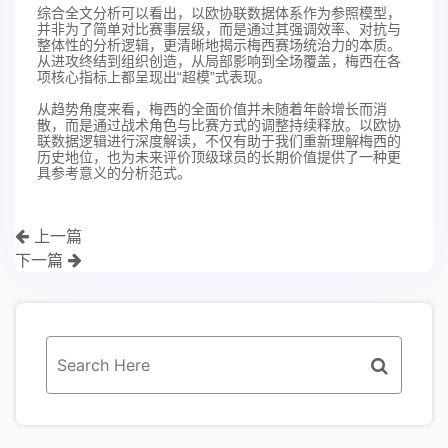
综合全文分析可以看出，以欧协联数据体系作为参照模型，
并非为了简单对比赛事层级，而是通过其强调效率、对抗与
整体性的分析逻辑，更清晰地揭示梅西赛场统治力的本质。
从进攻终结到组织创造，从局部影响到全场覆盖，梅西在各
项核心指标上都呈现出“超模”式表现。
从趋势角度来看，梅西的全面价值并未随着年龄增长而消
散，而是通过战术角色与比赛方式的调整持续释放。以欧协
联数据逻辑进行深度解读，不仅有助于我们重新理解梅西的
历史地位，也为未来评价顶级球员的长期价值提供了一种更
具参考意义的分析范式。
上一篇
下一篇