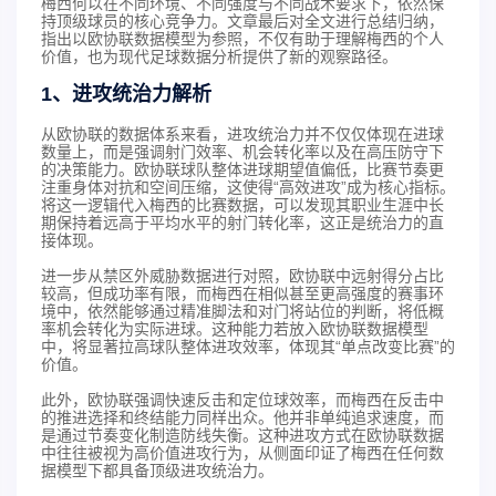
梅西何以在不同环境、不同强度与不同战术要求下，依然保
持顶级球员的核心竞争力。文章最后对全文进行总结归纳，
指出以欧协联数据模型为参照，不仅有助于理解梅西的个人
价值，也为现代足球数据分析提供了新的观察路径。
1、进攻统治力解析
从欧协联的数据体系来看，进攻统治力并不仅仅体现在进球
数量上，而是强调射门效率、机会转化率以及在高压防守下
的决策能力。欧协联球队整体进球期望值偏低，比赛节奏更
注重身体对抗和空间压缩，这使得“高效进攻”成为核心指标。
将这一逻辑代入梅西的比赛数据，可以发现其职业生涯中长
期保持着远高于平均水平的射门转化率，这正是统治力的直
接体现。
进一步从禁区外威胁数据进行对照，欧协联中远射得分占比
较高，但成功率有限，而梅西在相似甚至更高强度的赛事环
境中，依然能够通过精准脚法和对门将站位的判断，将低概
率机会转化为实际进球。这种能力若放入欧协联数据模型
中，将显著拉高球队整体进攻效率，体现其“单点改变比赛”的
价值。
此外，欧协联强调快速反击和定位球效率，而梅西在反击中
的推进选择和终结能力同样出众。他并非单纯追求速度，而
是通过节奏变化制造防线失衡。这种进攻方式在欧协联数据
中往往被视为高价值进攻行为，从侧面印证了梅西在任何数
据模型下都具备顶级进攻统治力。