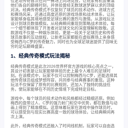
位足坛传奇首次在同一赛场上同场竞技，让玩家有机会重温
他们各自的巅峰时刻，并体验曾经无数球迷梦寐以求的顶级
对决。经典传奇模式不仅复刻了球员的技术动作、进球方式
和赛场风采，还通过高度还原的游戏场景和战术体系，让玩
家能够身临其境地感受足球比赛的激烈与激情。从游戏玩法
设计到球员数值模拟，从经典瞬间重现到策略战术体验，每
一个细节都体现了开发者对足球文化的深度理解和致敬。这
款游戏不仅是一种娱乐体验，更是一段关于足球历史和传奇
球员故事的互动旅程，让新老玩家都能在虚拟赛场上亲身感
受梅西与C罗的传奇魅力，同时也为全球足球迷提供了回味无
穷的足坛巅峰盛宴。
1、经典传奇模式玩法揭秘
经典传奇模式是此次2026世界杯官方游戏的核心亮点之一，
其设计初衷是让玩家能够体验历史上最令人难忘的足球时
刻。在该模式中，玩家不仅可以控制梅西与C罗，还能选择其
他传奇球员组成梦想阵容，共同参与经典赛事的重现。这种
玩法不仅保留了原有的比赛规则，还加入了独特的挑战任
务，使玩家能够在不同历史情境下完成特定目标。
游戏中，每个球员的技术动作和风格都经过精细还原。例如
梅西的盘带过人、C罗的强力射门和空中优势，都在数值与动
画上得到了精准模拟。这意味着玩家在游戏中操作球员时，
可以感受到与现实比赛高度一致的球场体验，让经典瞬间再
次上演。
此外，经典传奇模式还融入了时间线机制，玩家可以自由选