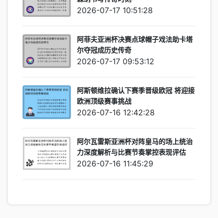
2026-07-17 10:51:28
阿菲夫亚洲杯决赛点球帽子戏法助卡塔
尔夺冠成历史传奇
2026-07-17 09:53:12
阿斯顿维拉确认下赛季晋级欧冠 将迎接
欧洲顶级赛事挑战
2026-07-16 12:42:28
阿尔瓦雷斯亚洲杯对阵皇马的场上统治
力深度解析与比赛节奏掌控表现评估
2026-07-16 11:45:29