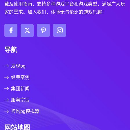
载及使用指南，支持多种游戏平台和游戏类型，满足广大玩
家的需求。加入我们，体验无与伦比的游戏乐趣！
导航
发现pg
经典案例
集团新闻
服务宗旨
咨询pg模拟器
网站地图