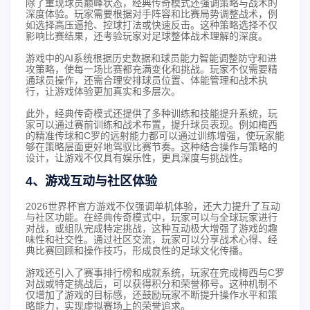
除了重现球员巅峰状态，经典传奇模式还强调策略与战术的
深度体验。玩家需要根据对手阵容和比赛局势调整战术，例
如选择高压逼抢、控球打法或快速反击。这种策略选择不仅
影响比赛结果，还考验玩家对足球整体战术理解的深度。
游戏中的AI系统根据历史数据和球员能力智能调整防守和进
攻策略，使每一场比赛都充满变化和挑战。玩家不仅需要精
通球员操作，还需合理安排球员位置、体能管理和战术执
行，让游戏体验更加真实和多层次。
此外，经典传奇模式还提供了多种训练和技能提升系统，玩
家可以通过赛前训练和战术布置，提升球员表现。例如梅西
的精准传球和C罗的远射能力都可以通过训练增强，使玩家能
够在策略层面更好地驾驭比赛节奏。这种结合操作与策略的
设计，让游戏不仅具有娱乐性，更具深度与挑战性。
4、游戏互动与社区体验
2026世界杯官方游戏不仅强调单机体验，还大力提升了互动
与社区功能。在经典传奇模式中，玩家可以与全球玩家进行
对战，或组队完成特定挑战，这种互动极大增强了游戏的趣
味性和社交性。通过社区交流，玩家可以分享战术心得、经
典比赛回顾和操作技巧，形成良性的足球文化传播。
游戏还引入了赛事排行榜和成就系统，玩家在完成梅西与C罗
对战或特定挑战后，可以获得积分和荣誉称号。这种机制不
仅增加了游戏的目标感，还鼓励玩家不断提升操作水平和策
略能力，实现虚拟赛场上的荣誉追求。