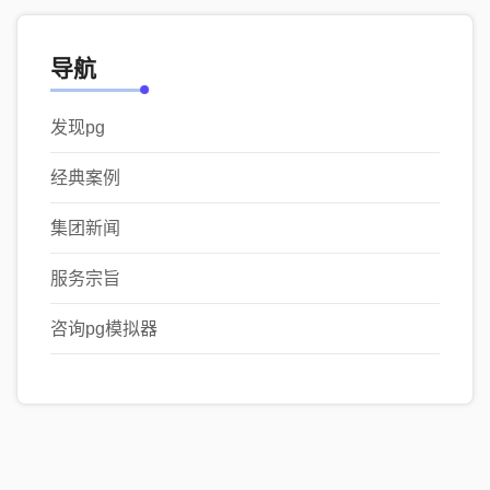
导航
发现pg
经典案例
集团新闻
服务宗旨
咨询pg模拟器