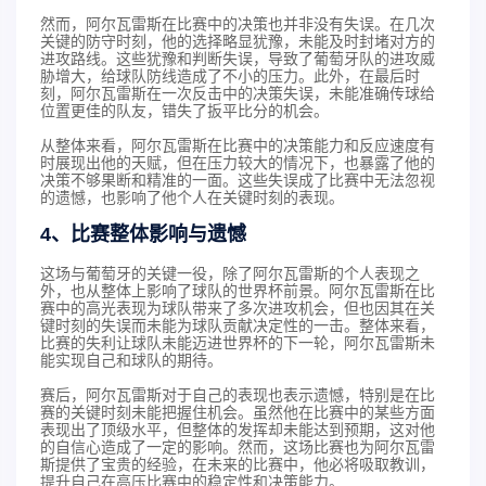
然而，阿尔瓦雷斯在比赛中的决策也并非没有失误。在几次
关键的防守时刻，他的选择略显犹豫，未能及时封堵对方的
进攻路线。这些犹豫和判断失误，导致了葡萄牙队的进攻威
胁增大，给球队防线造成了不小的压力。此外，在最后时
刻，阿尔瓦雷斯在一次反击中的决策失误，未能准确传球给
位置更佳的队友，错失了扳平比分的机会。
从整体来看，阿尔瓦雷斯在比赛中的决策能力和反应速度有
时展现出他的天赋，但在压力较大的情况下，也暴露了他的
决策不够果断和精准的一面。这些失误成了比赛中无法忽视
的遗憾，也影响了他个人在关键时刻的表现。
4、比赛整体影响与遗憾
这场与葡萄牙的关键一役，除了阿尔瓦雷斯的个人表现之
外，也从整体上影响了球队的世界杯前景。阿尔瓦雷斯在比
赛中的高光表现为球队带来了多次进攻机会，但也因其在关
键时刻的失误而未能为球队贡献决定性的一击。整体来看，
比赛的失利让球队未能迈进世界杯的下一轮，阿尔瓦雷斯未
能实现自己和球队的期待。
赛后，阿尔瓦雷斯对于自己的表现也表示遗憾，特别是在比
赛的关键时刻未能把握住机会。虽然他在比赛中的某些方面
表现出了顶级水平，但整体的发挥却未能达到预期，这对他
的自信心造成了一定的影响。然而，这场比赛也为阿尔瓦雷
斯提供了宝贵的经验，在未来的比赛中，他必将吸取教训，
提升自己在高压比赛中的稳定性和决策能力。