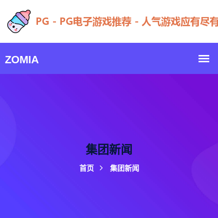
集团新闻
首页
集团新闻