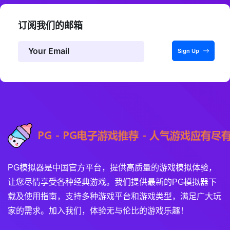
订阅我们的邮箱
Sign Up
PG模拟器是中国官方平台，提供高质量的游戏模拟体验，
让您尽情享受各种经典游戏。我们提供最新的PG模拟器下
载及使用指南，支持多种游戏平台和游戏类型，满足广大玩
家的需求。加入我们，体验无与伦比的游戏乐趣！