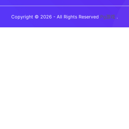
Copyright © 2026 - All Rights Reserved
Pg游戏
.