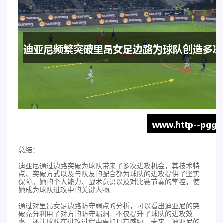
总结：
迪亚尼通过边路突破为球队带来了多次进攻机会，其技术特
点、突破方式以及与队友的配合都为球队的进攻提供了坚实
保障。她的个人能力、战术意识以及对比赛节奏的掌控，使
她成为球队进攻中的关键人物。
通过对里昂女足边路防守弱点的分析，可以看出迪亚尼的突
破充分利用了对方的防守漏洞，不仅提升了球队的进攻效
率，还让球队在进攻过程中更加具有威胁。未来，迪亚尼的