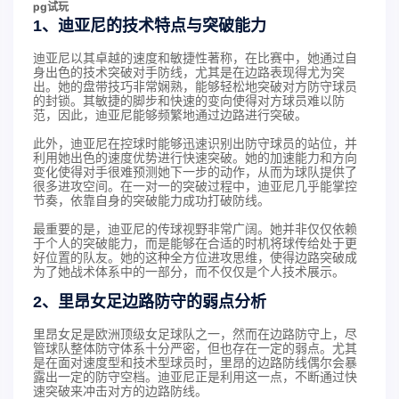
pg试玩
1、迪亚尼的技术特点与突破能力
迪亚尼以其卓越的速度和敏捷性著称，在比赛中，她通过自
身出色的技术突破对手防线，尤其是在边路表现得尤为突
出。她的盘带技巧非常娴熟，能够轻松地突破对方防守球员
的封锁。其敏捷的脚步和快速的变向使得对方球员难以防
范，因此，迪亚尼能够频繁地通过边路进行突破。
此外，迪亚尼在控球时能够迅速识别出防守球员的站位，并
利用她出色的速度优势进行快速突破。她的加速能力和方向
变化使得对手很难预测她下一步的动作，从而为球队提供了
很多进攻空间。在一对一的突破过程中，迪亚尼几乎能掌控
节奏，依靠自身的突破能力成功打破防线。
最重要的是，迪亚尼的传球视野非常广阔。她并非仅仅依赖
于个人的突破能力，而是能够在合适的时机将球传给处于更
好位置的队友。她的这种全方位进攻思维，使得边路突破成
为了她战术体系中的一部分，而不仅仅是个人技术展示。
2、里昂女足边路防守的弱点分析
里昂女足是欧洲顶级女足球队之一，然而在边路防守上，尽
管球队整体防守体系十分严密，但也存在一定的弱点。尤其
是在面对速度型和技术型球员时，里昂的边路防线偶尔会暴
露出一定的防守空档。迪亚尼正是利用这一点，不断通过快
速突破来冲击对方的边路防线。