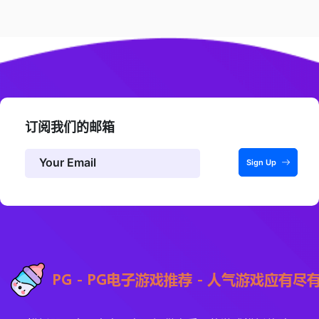
订阅我们的邮箱
Sign Up