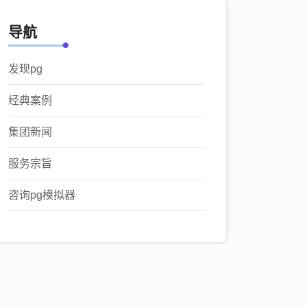
导航
发现pg
经典案例
集团新闻
服务宗旨
咨询pg模拟器