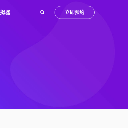
模拟器
立即预约