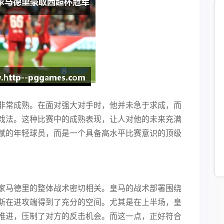
非常成熟。在面对强大对手时，他并未急于求成，而
戏法。这种比赛中的成熟表现，让人对他的未来充满
赋的年轻球员，而是一个具备高水平比赛意识的顶级
家马德里的整体战术密切相关。皇马的战术部署围绕
斯在进攻端得到了充分的空间。尤其是在上半场，皇
推进，压制了对方的反击机会。而这一点，正好符合