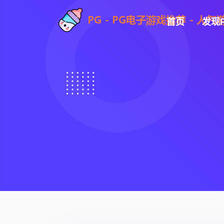
首页
发现p