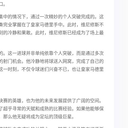
口。
集中的情况下，通过一次精妙的个人突破完成的。这
奏完全掌握在了皇家马德里手中。此时，维尼修斯不
刻的冷静和果敢。此时，维尼修斯已经成为了场上最
的。这一进球并非单纯依靠个人突破，而是通过多次
的射门机会。他冷静地将球送入网窝，完成了自己的
这一时刻，不仅令球迷们兴奋不已，也让皇家马德里
决赛的英雄，也为他的未来发展提供了广阔的空间。
了超乎寻常的天赋和成熟的比赛经验。如果他能够保
，那么他无疑将成为足坛的顶级巨星。