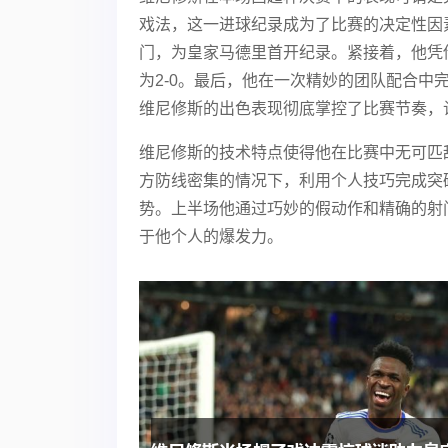
戏法，这一进球纪录成为了比赛的决定性因
门，为皇家马德里首开纪录。紧接着，他凭
为2-0。最后，他在一次精妙的团队配合中
维尼修斯的出色表现彻底掌控了比赛节奏，
维尼修斯的技术特点使得他在比赛中无可匹
方防线密集的情况下，利用个人技巧完成突
势。上半场他通过巧妙的假动作和精确的射
于他个人的爆发力。