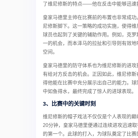
了维尼修斯的特点——他在反击中能够迅速
皇家马德里主帅在比赛前的布置也非常成功
尼修斯脚下。这一策略的成功实施，使得维
球员也起到了关键的辅助作用。例如，克罗
一的机会，而本泽马的拉扯和引导则有效地
空间。
皇家马德里的防守体系也为维尼修斯的进攻
有给对方反击的机会。正因如此，维尼修斯
得他能在比赛中充分展示出自己的能力。球
中如鱼得水，最终完成了惊人的进球表现。
3、比赛中的关键时刻
维尼修斯的帽子戏法不仅仅是个人表现的巅
20分钟，皇家马德里便通过连续进攻迅速
的第一个。此球的打入，为球队奠定了比赛