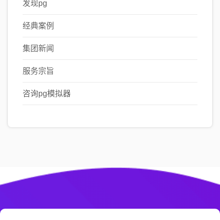
发现pg
经典案例
集团新闻
服务宗旨
咨询pg模拟器