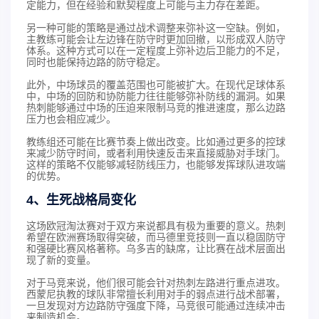
定能力，但在经验和默契程度上可能与主力存在差距。
另一种可能的策略是通过战术调整来弥补这一空缺。例如，
主教练可能会让左边锋在防守时更加回撤，以形成双人防守
体系。这种方式可以在一定程度上弥补边后卫能力的不足，
同时也能保持边路的防守稳定。
此外，中场球员的覆盖范围也可能被扩大。在现代足球体系
中，中场的回防和协防能力往往能够弥补防线的漏洞。如果
热刺能够通过中场的压迫来限制马竞的推进速度，那么边路
压力也会相应减少。
教练组还可能在比赛节奏上做出改变。比如通过更多的控球
来减少防守时间，或者利用快速反击来直接威胁对手球门。
这样的策略不仅能够减轻防线压力，也能够发挥球队进攻端
的优势。
4、生死战格局变化
这场欧冠淘汰赛对于双方来说都具有极为重要的意义。热刺
希望在欧洲赛场取得突破，而马德里竞技则一直以稳固防守
和强硬比赛风格著称。乌多吉的缺席，让比赛在战术层面出
现了新的变量。
对于马竞来说，他们很可能会针对热刺左路进行重点进攻。
西蒙尼执教的球队非常擅长利用对手的弱点进行战术部署，
一旦发现对方边路防守强度下降，马竞很可能通过连续冲击
来制造机会。