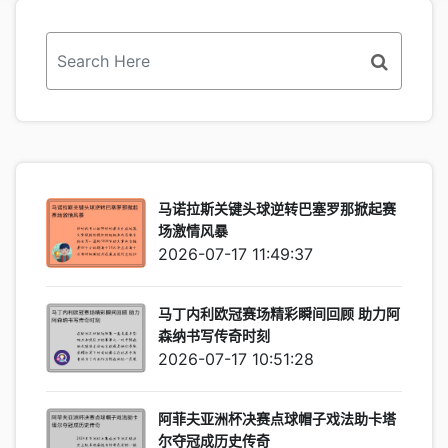
马诺拉斯关键头球逆转巴塞罗那掀起赛
场激情风暴
2026-07-17 11:49:37
马丁内利欧冠赛场精彩瞬间回顾 助力阿
森纳书写传奇时刻
2026-07-17 10:51:28
阿菲夫亚洲杯决赛点球帽子戏法助卡塔
尔夺冠成历史传奇