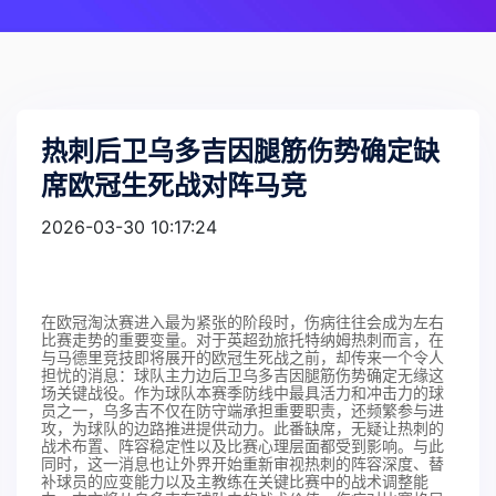
热刺后卫乌多吉因腿筋伤势确定缺
席欧冠生死战对阵马竞
2026-03-30 10:17:24
在欧冠淘汰赛进入最为紧张的阶段时，伤病往往会成为左右
比赛走势的重要变量。对于英超劲旅托特纳姆热刺而言，在
与马德里竞技即将展开的欧冠生死战之前，却传来一个令人
担忧的消息：球队主力边后卫乌多吉因腿筋伤势确定无缘这
场关键战役。作为球队本赛季防线中最具活力和冲击力的球
员之一，乌多吉不仅在防守端承担重要职责，还频繁参与进
攻，为球队的边路推进提供动力。此番缺席，无疑让热刺的
战术布置、阵容稳定性以及比赛心理层面都受到影响。与此
同时，这一消息也让外界开始重新审视热刺的阵容深度、替
补球员的应变能力以及主教练在关键比赛中的战术调整能