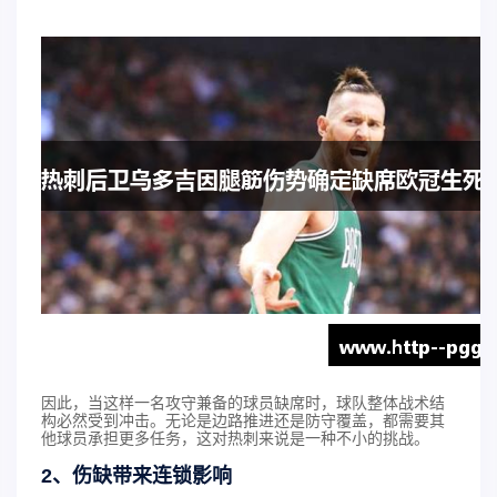
因此，当这样一名攻守兼备的球员缺席时，球队整体战术结
构必然受到冲击。无论是边路推进还是防守覆盖，都需要其
他球员承担更多任务，这对热刺来说是一种不小的挑战。
2、伤缺带来连锁影响