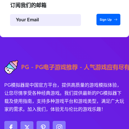
订阅我们的邮箱
Sign Up
PG模拟器是中国官方平台，提供高质量的游戏模拟体验，
让您尽情享受各种经典游戏。我们提供最新的PG模拟器下
载及使用指南，支持多种游戏平台和游戏类型，满足广大玩
家的需求。加入我们，体验无与伦比的游戏乐趣！