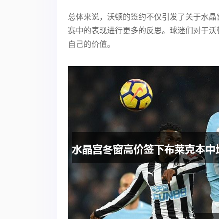
总体来说，沃顿的签约不仅引发了关于水晶
赛中的表现进行更多的反思。球迷们对于沃
自己的价值。