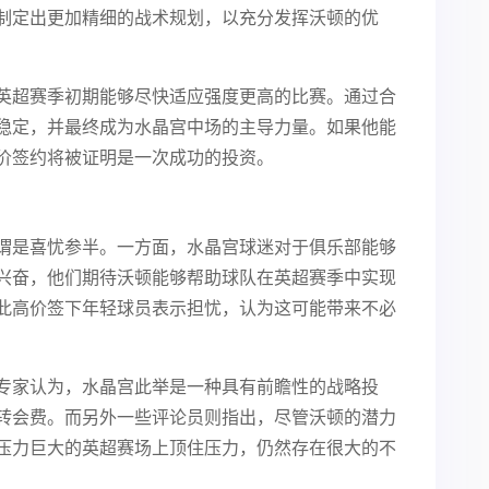
制定出更加精细的战术规划，以充分发挥沃顿的优
英超赛季初期能够尽快适应强度更高的比赛。通过合
稳定，并最终成为水晶宫中场的主导力量。如果他能
价签约将被证明是一次成功的投资。
谓是喜忧参半。一方面，水晶宫球迷对于俱乐部能够
兴奋，他们期待沃顿能够帮助球队在英超赛季中实现
此高价签下年轻球员表示担忧，认为这可能带来不必
专家认为，水晶宫此举是一种具有前瞻性的战略投
转会费。而另外一些评论员则指出，尽管沃顿的潜力
压力巨大的英超赛场上顶住压力，仍然存在很大的不