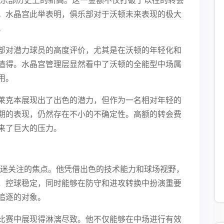
俱乐部历史上的新高。这一金额不仅打破了以往的转会
。水晶宫此举表明，俱乐部对于沃顿未来表现的极大
。
部对潜力球员的高度评价，尤其是在沃顿的年轻化和
值得。水晶宫管理层显然看中了沃顿的全能型中场属
用。
莱克本展现出了出色的潜力，但作为一名相对年轻的
期的表现，仍然存在不小的不确定性。高额的转会费
来了巨大的压力。
球迷关注的焦点。他凭借出色的技术能力和球场视野，
，控球稳定，同时能够在防守和进攻转换中扮演重要
追逐的对象。
比赛中展现得淋漓尽致。他不仅能够在中场进行有效