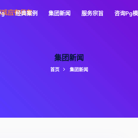
g
经典案例
集团新闻
服务宗旨
咨询pg
集团新闻
首页
集团新闻