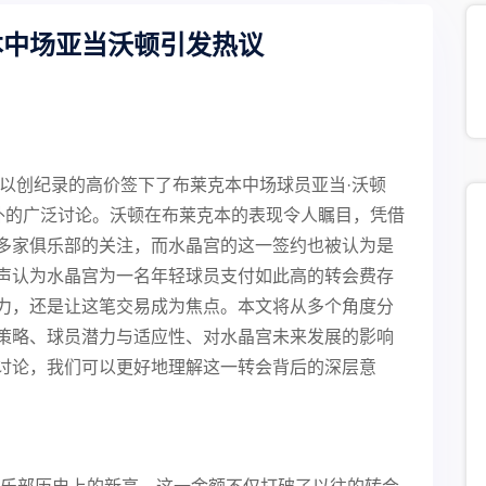
本中场亚当沃顿引发热议
部以创纪录的高价签下了布莱克本中场球员亚当·沃顿
球圈内外的广泛讨论。沃顿在布莱克本的表现令人瞩目，凭借
多家俱乐部的关注，而水晶宫的这一签约也被认为是
声认为水晶宫为一名年轻球员支付如此高的转会费存
力，还是让这笔交易成为焦点。本文将从多个角度分
策略、球员潜力与适应性、对水晶宫未来发展的影响
讨论，我们可以更好地理解这一转会背后的深层意