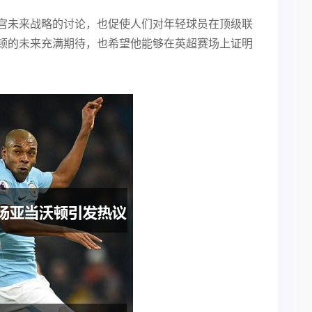
宫未来战略的讨论，也促使人们对年轻球员在顶级联
顿的未来充满期待，也希望他能够在英超赛场上证明