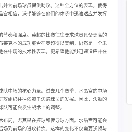
击并为前场球员提供助攻。这种全方位的表现，使得
晶宫相信，沃顿能够在他们的体系中迅速适应并发挥
的节奏和强度。英超的比赛往往要求球员具备更高的
布莱克本的成功能否在英超得以复制，仍然是一个未
他在中场的技术性表现，更希望他能够迅速适应并在
球队中场的核心力量。过去几个赛季，水晶宫的中场
进攻组织往往依赖于边路球员的发挥。因此，沃顿的
球队可能会发生战术上的调整。
术布局，尤其是在控球和传导球方面。水晶宫可能会
后场到前场的进攻转换。这样的变化不仅需要沃顿与