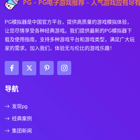
PG模拟器是中国官方平台，提供高质量的游戏模拟体验，
让您尽情享受各种经典游戏。我们提供最新的PG模拟器下
载及使用指南，支持多种游戏平台和游戏类型，满足广大玩
家的需求。加入我们，体验无与伦比的游戏乐趣！
导航
发现pg
经典案例
集团新闻