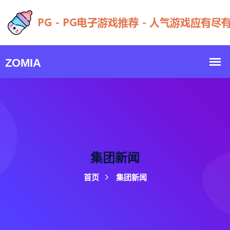
集团新闻
首页
集团新闻