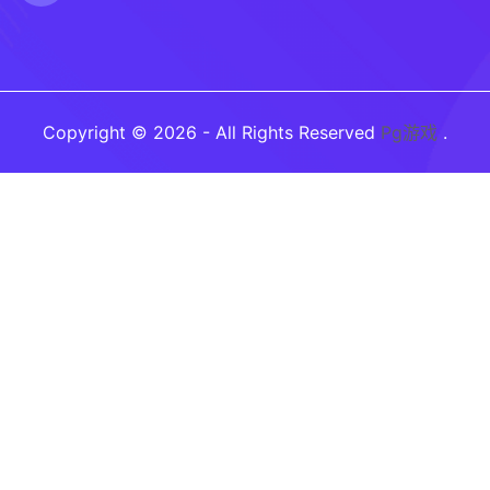
Copyright © 2026 - All Rights Reserved
Pg游戏
.