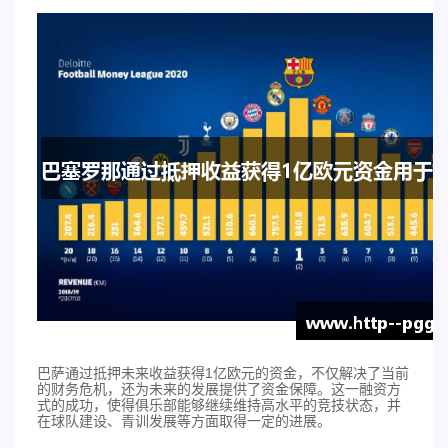
巴萨通过抵押未来收益获得1亿欧元的资金，不仅解决了当前
的财务危机，还为未来的发展提供了资金保障。这一融资方
式的成功，使得俱乐部能够继续维持高水平的竞技状态，并
在球队建设、青训发展等方面取得一定的进展。