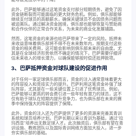
此外，巴萨能够通过这笔资金支付部分短期债务，避免了因
资金链断裂而可能面临的更大财务危机。例如，俱乐部能够
继续支付球员的高额薪水，确保关键球员不会因债务问题而
被迫离队。通过解决资金困境，俱乐部也能够恢复与赞助商
和合作伙伴的正常合作关系，为未来的商业化发展铺路。
然而，这笔资金的来源也给巴萨带来了一定的风险。抵押未
来收益意味着俱乐部将不得不在未来数年内，按期支付这些
资金的相关费用，这可能会影响到俱乐部未来的自由度。尤
其是在全球经济形势依然不确定的情况下，巴萨需要仔细评
估未来收入的增长潜力，以确保能够按时偿还抵押款项。
3、巴萨抵押资金对球队建设的促进作用
对于任何一家足球俱乐部而言，资金的注入通常意味着更大
的阵容投入和竞技实力的提升。巴萨利用这笔资金补强了球
队阵容，尤其是在一些关键位置上引进了优秀球员。例如，
巴萨能够以更高的转会费引进一些年轻有潜力的球员，这不
仅有助于球队在短期内提升竞争力，也为俱乐部在未来的赛
季中保持强大的阵容提供了保障。
此外，资金的注入还为巴萨提供了更多的资源来完善其青训
系统和球员培养计划。巴萨长期以来以青训为基础，通过“拉
玛西亚”培养出无数足球人才。此次融资后，俱乐部有望在青
训设施、教练团队以及国际青训网络方面加大投入，进一步
夯实俱乐部的基础。