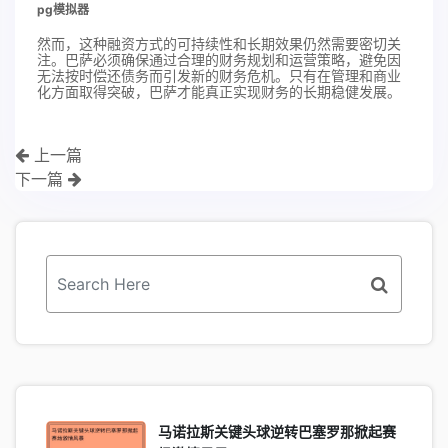
pg模拟器
然而，这种融资方式的可持续性和长期效果仍然需要密切关
注。巴萨必须确保通过合理的财务规划和运营策略，避免因
无法按时偿还债务而引发新的财务危机。只有在管理和商业
化方面取得突破，巴萨才能真正实现财务的长期稳健发展。
上一篇
下一篇
马诺拉斯关键头球逆转巴塞罗那掀起赛