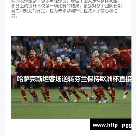
队的表现激励了更多年轻球员，增强了国家足球整体氛围。
积分上的提升不仅是一场比赛的结果，更是对整个团队长期
努力和规划的肯定，也为未来欧洲杯征程注入了信心和动
力。