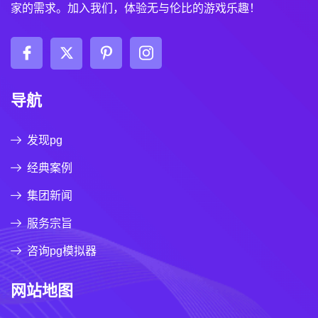
家的需求。加入我们，体验无与伦比的游戏乐趣！
导航
发现pg
经典案例
集团新闻
服务宗旨
咨询pg模拟器
网站地图