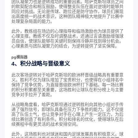
团队凝聚力也是逆转成功的重要因素。哈萨克斯坦球员之间
的默契配合和相互鼓励，使得整支队伍在面对逆境时能够共
同应对挑战。无论是传球、跑位还是防守协作，球员们展现
出高度统一的战术意识，这种团队精神极大地提升了比赛中
处理复杂局面的能力。
此外，教练组在场边的心理指导和临场激励也为球员提供了
心理支撑。教练不仅及时调整战术，还通过言语激励增强球
员自信，使球队能够在关键时刻保持冷静并找到得分机会。
心理素质与团队凝聚力的结合，为逆转提供了坚实保障。
pg模拟器
4、积分战略与晋级意义
此次客场逆转对于哈萨克斯坦的欧洲杯晋级战略具有重要意
义。胜利不仅为球队增加了宝贵积分，也使得在小组排名中
保持了竞争优势，为直接晋级欧洲杯打下基础。每一场比赛
的积分积累都至关重要，这场胜利让球队在积分榜上与主要
竞争对手拉开了差距。
从战略角度看，哈萨克斯坦通过逆转胜利向其他小组对手传
递了强烈信号，即球队具备在压力下争胜的能力。这不仅提
高了队伍士气，也让竞争对手在心理上产生一定压力，为后
续比赛创造了有利条件。积分和排名的优化，使得球队在后
续赛程中有更灵活的战术安排空间。
此外，这场胜利也对球迷和国内足球发展具有积极意义。球