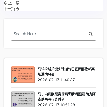
上一篇
下一篇
马诺拉斯关键头球逆转巴塞罗那掀起赛
场激情风暴
2026-07-17 11:49:37
马丁内利欧冠赛场精彩瞬间回顾 助力阿
森纳书写传奇时刻
2026-07-17 10:51:28