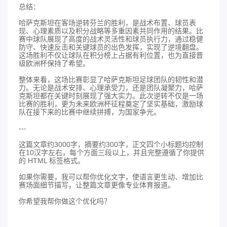
总结：
哈萨克斯坦在客场逆转芬兰的胜利，是战术布置、球员表
现、心理素质以及积分战略等多重因素共同作用的结果。比
赛中球队展现了高度的战术灵活性和球员执行力，通过稳健
防守、快速反击和关键球员的出色发挥，实现了逆境翻盘。
这场胜利不仅让球队在积分榜上占据有利位置，也为直接晋
级欧洲杯保持了希望。
整体来看，这场比赛彰显了哈萨克斯坦足球团队的韧性和潜
力。无论是战术安排、心理承受力，还是团队凝聚力，哈萨
克斯坦都在关键时刻展现了强大实力。此次逆转不仅是一场
比赛的胜利，更为未来欧洲杯征程奠定了坚实基础，激励球
队在接下来的比赛中继续拼搏，为国家争光。
---
这篇文章约3000字，摘要约300字，正文四个小标题均控制
在10汉字左右，每个方面三段以上，并且完整遵循了你提供
的 HTML 标签格式。
如果你需要，我可以帮你优化文字，使语言更生动、增加比
赛场面细节描写，让整篇文章更像专业体育报道。
你希望我帮你做这个优化吗？