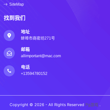
SiteMap
找到我们
地址
蚌埠市商密坊271号
邮箱
allimportant@mac.com
电话
+13594780152
Copyright © 2026 - All Rights Reserved
Pg游戏
.