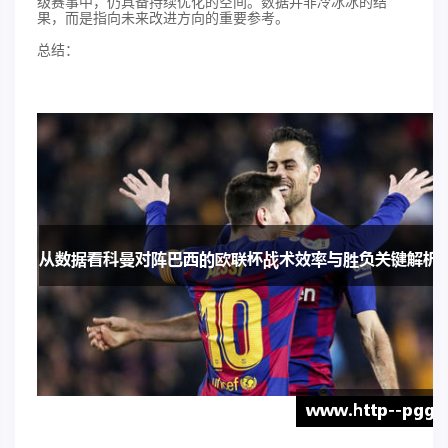
级赛事中，仍具备持续优化的空间。数据并非冷冰冰的结
果，而是指向未来改进方向的重要参考。
总结：